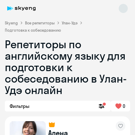
Skyeng
Все репетиторы
Улан-Удэ
Подготовка к собеседованию
Репетиторы по
английскому языку для
подготовки к
собеседованию в Улан-
Skyeng Chat
online
Удэ онлайн
Фильтры
0
Алена