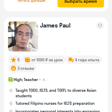
Читать дальше
Выбрать время
James Paul
5
от 1090 ₽ за урок
4 года опыта
3 отзыва
•
г.
High; Teacher
Taught TOEIC, IELTS, and TOEFL to diverse Asian
students
Tutored Filipino nurses for IELTS preparation
Incorporates personal interests into engaging