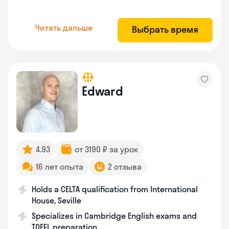
Читать дальше
Выбрать время
Edward
4.93
от 3190 ₽ за урок
16 лет опыта
2 отзыва
Holds a CELTA qualification from International
House, Seville
Specializes in Cambridge English exams and
TOEFL preparation