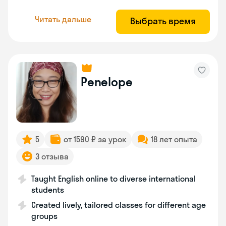
Читать дальше
Выбрать время
Penelope
5
от 1590 ₽ за урок
18 лет опыта
3 отзыва
Taught English online to diverse international
students
Created lively, tailored classes for different age
groups