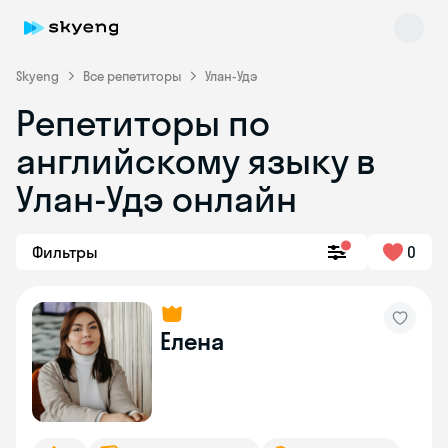
Skyeng
Все репетиторы
Улан-Удэ
Репетиторы по
английскому языку в
Улан-Удэ онлайн
Фильтры
0
Skyeng Chat
online
Елена