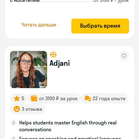
С носителем
от 3190 ₽ / урок
Читать дальше
Выбрать время
Adjani
5
от 3190 ₽ за урок
22 года опыта
3 отзыва
Helps students master English through real
conversations
Focuses on speaking and practical language