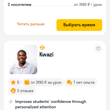
С носителем
от 3190 ₽ / урок
Читать дальше
Выбрать время
Kwazi
5
от 3190 ₽ за урок
7 лет опыта
2 отзыва
Improves students' confidence through
personalized attention