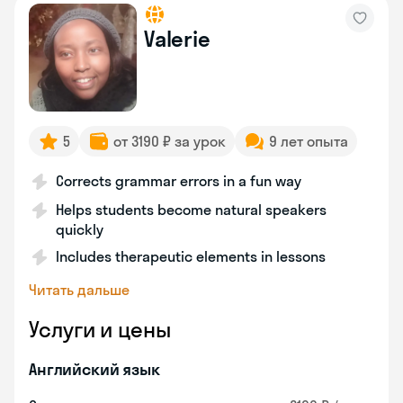
Valerie
5
от 3190 ₽ за урок
9 лет опыта
Corrects grammar errors in a fun way
Helps students become natural speakers
quickly
Includes therapeutic elements in lessons
Читать дальше
Услуги и цены
Английский язык