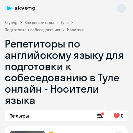
Skyeng
Все репетиторы
Тула
Подготовка к собеседованию
Носители
Репетиторы по
английскому языку для
подготовки к
собеседованию в Туле
Skyeng Chat
online
онлайн - Носители
языка
Фильтры
0