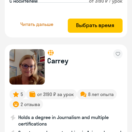
С носителем
от 3190 ₽ / урок
Читать дальше
Выбрать время
Carrey
5
от 3190 ₽ за урок
8 лет опыта
2 отзыва
Holds a degree in Journalism and multiple
certifications