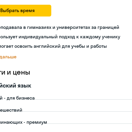
Выбрать время
подавала в гимназиях и университетах за границей
пользует индивидуальный подход к каждому ученику
огает освоить английский для учебы и работы
 дальше
ги и цены
йский язык
й - для бизнеса
тешествий
чинающих - премиум