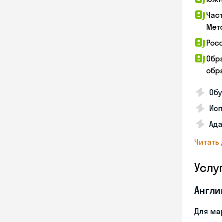
Час
Мет
Рос
Обр
обра
Обу
Ис
Ада
Читать
Услу
Англи
Для ма