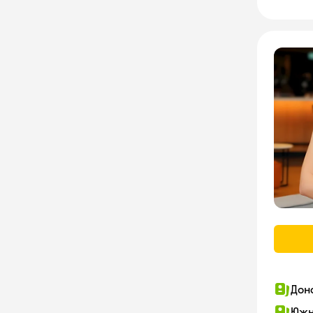
Дон
Южн