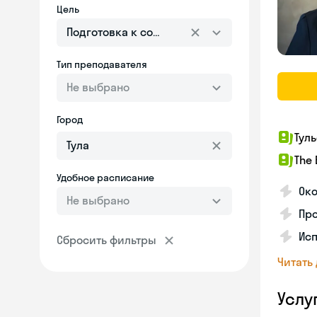
Цель
Подготовка к собеседованию
Тип преподавателя
Не выбрано
Город
Тул
The 
Удобное расписание
Око
Не выбрано
Про
Исп
Сбросить фильтры
Читать
Услу