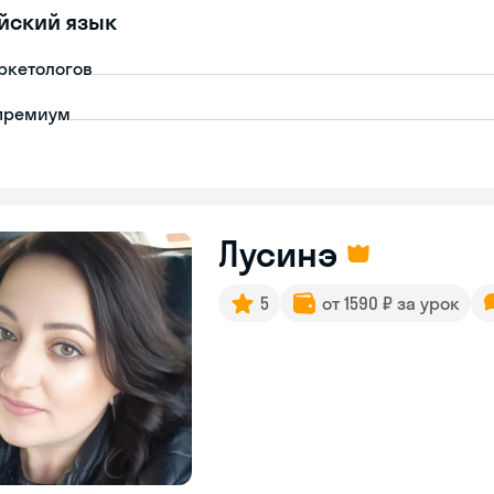
йский язык
ркетологов
премиум
Лусинэ
5
от 1590 ₽ за урок