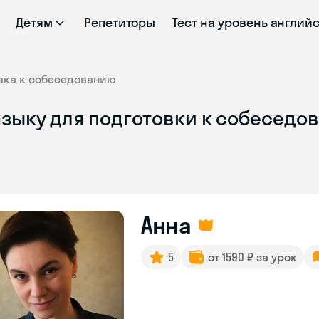
Детям
Репетиторы
Тест на уровень англий
вка к собеседованию
зыку для подготовки к собеседов
Анна
5
от 1590 ₽ за урок