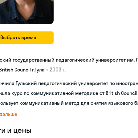
Выбрать время
ьский государственный педагогический университет им. Л.
•
2003 г.
British Council г.Тула
нчила Тульский педагогический университет по иностр
шла курс по коммуникативной методике от British Council
ользует коммуникативный метод для снятия языкового 
 дальше
ги и цены