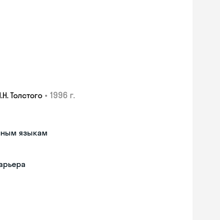
•
1996 г.
Н. Толстого
анным языкам
барьера