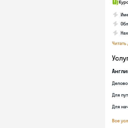
Кур
Име
Об
На
Читать
Услу
Англи
Делово
Для пу
Для на
Все усл