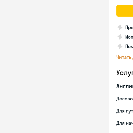
Пре
Ис
Пом
Читать
Услу
Англи
Делово
Для пу
Для на