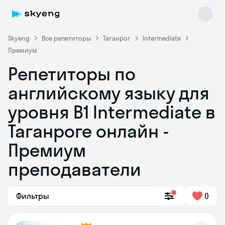
Skyeng
Все репетиторы
Таганрог
Intermediate
Премиум
Репетиторы по
английскому языку для
уровня B1 Intermediate в
Таганроге онлайн -
Skyeng Chat
online
Премиум
преподаватели
Фильтры
0