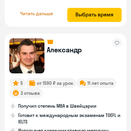
Читать дальше
Выбрать время
Александр
5
от 1590 ₽ за урок
11 лет опыта
3 отзыва
Получил степень MBA в Швейцарии
Готовит к международным экзаменам TOEFL и
IELTS
Использует коммуникативную методику,