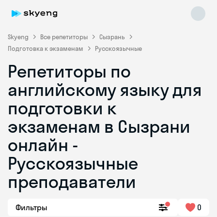
Skyeng
Все репетиторы
Сызрань
Подготовка к экзаменам
Русскоязычные
Репетиторы по
английскому языку для
подготовки к
экзаменам в Сызрани
Skyeng Chat
online
онлайн -
Русскоязычные
преподаватели
Фильтры
0