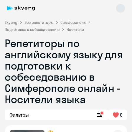
Skyeng
Все репетиторы
Симферополь
Подготовка к собеседованию
Носители
Репетиторы по
английскому языку для
подготовки к
собеседованию в
Skyeng Chat
online
Симферополе онлайн -
Носители языка
Фильтры
0