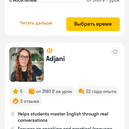
С носителем
от 3190 ₽ / урок
Читать дальше
Выбрать время
Adjani
5
от 3190 ₽ за урок
22 года опыта
3 отзыва
Helps students master English through real
conversations
Focuses on speaking and practical language