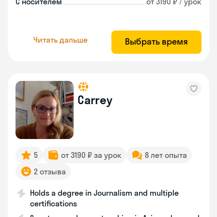
С носителем
от 3190 ₽ / урок
Читать дальше
Выбрать время
Carrey
5
от 3190 ₽ за урок
8 лет опыта
2 отзыва
Holds a degree in Journalism and multiple
certifications