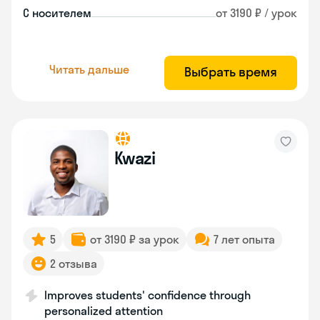
С носителем
от 3190 ₽ / урок
Читать дальше
Выбрать время
Kwazi
5
от 3190 ₽ за урок
7 лет опыта
2 отзыва
Improves students' confidence through
personalized attention