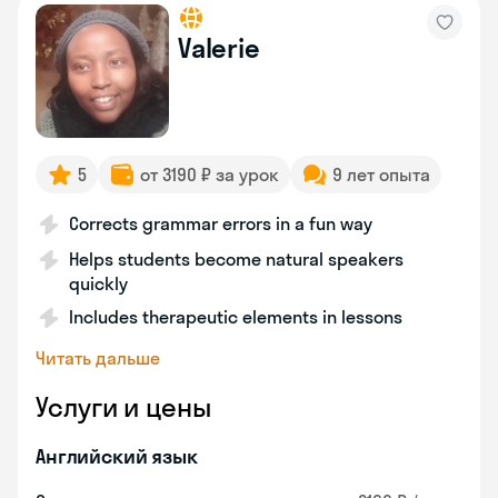
Valerie
5
от 3190 ₽ за урок
9 лет опыта
Corrects grammar errors in a fun way
Helps students become natural speakers
quickly
Includes therapeutic elements in lessons
Читать дальше
Услуги и цены
Английский язык