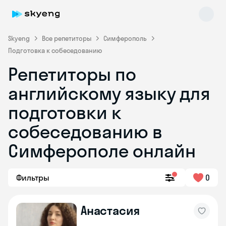
Skyeng
Все репетиторы
Симферополь
Подготовка к собеседованию
Репетиторы по
английскому языку для
подготовки к
собеседованию в
Skyeng Chat
online
Симферополе онлайн
Фильтры
0
Анастасия