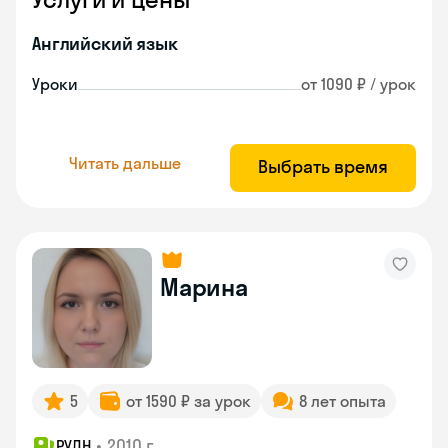
Английский язык
Уроки
от 1090 ₽ / урок
Читать дальше
Выбрать время
Марина
5
от 1590 ₽ за урок
8 лет опыта
•
2010 г.
РУДН