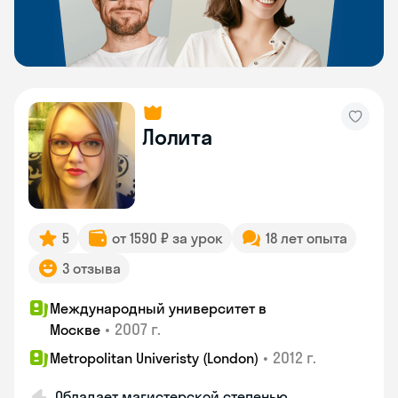
Лолита
5
от 1590 ₽ за урок
18 лет опыта
3 отзыва
Международный университет в
•
2007 г.
Москве
•
2012 г.
Metropolitan Univeristy (London)
Обладает магистерской степенью