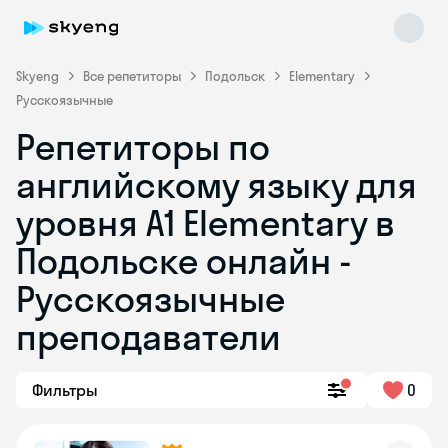
Skyeng
Все репетиторы
Подольск
Elementary
Русскоязычные
Репетиторы по
английскому языку для
уровня A1 Elementary в
Подольске онлайн -
Skyeng Chat
online
Русскоязычные
преподаватели
Фильтры
0