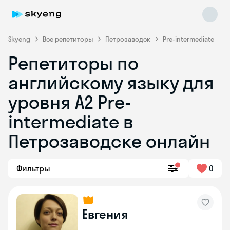
Skyeng
Все репетиторы
Петрозаводск
Pre-intermediate
Репетиторы по
английскому языку для
уровня A2 Pre-
intermediate в
Петрозаводске онлайн
Skyeng Chat
online
Фильтры
0
Евгения