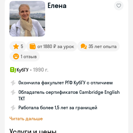
Елена
5
от 1880 ₽ за урок
35 лет опыта
1 отзыв
•
1990 г.
КубГУ
Окончила факультет РГФ КубГУ с отличием
Обладатель сертификатов Cambridge English
TKT
Работала более 1,5 лет за границей
Читать дальше
Услуги и цены