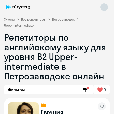
Skyeng
Все репетиторы
Петрозаводск
Upper-intermediate
Репетиторы по
английскому языку для
уровня B2 Upper-
intermediate в
Skyeng Chat
online
Петрозаводске онлайн
Фильтры
0
Евгения