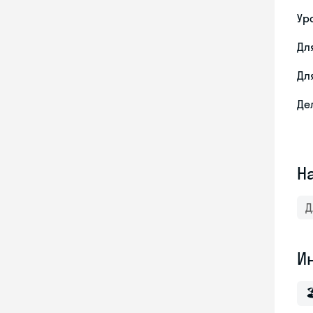
Ур
Дл
Дл
Де
Н
Д
И
