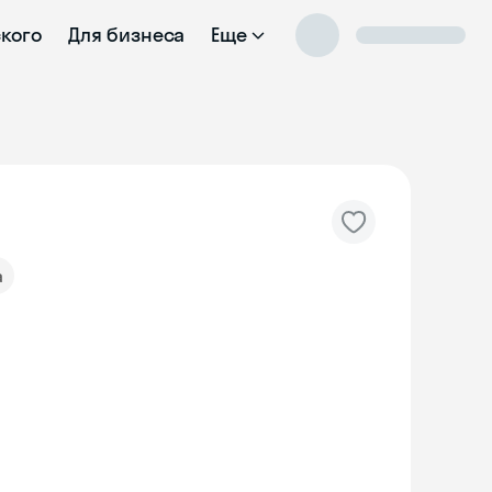
ского
Для бизнеса
Еще
а