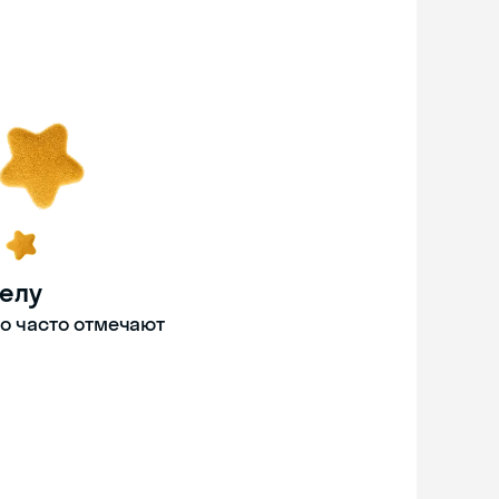
делу
то часто отмечают