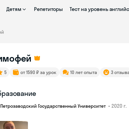
Детям
Репетиторы
Тест на уровень англий
ей
имофей
5
от 1590 ₽ за урок
10 лет опыта
3 отзыв
бразование
•
2020 г.
Петрозаводский Государственный Университет