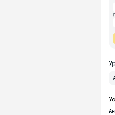
У
У
Ан