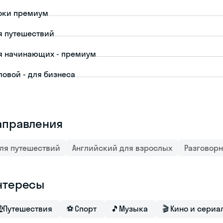
оки премиум
я путешествий
я начинающих - премиум
ловой - для бизнеса
аправления
ля путешествий
Английский для взрослых
Разговор
нтересы

Путешествия
⚽
Спорт
🎵
Музыка
🎬
Кино и сериа