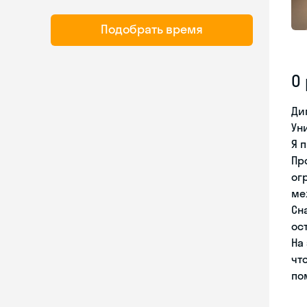
Подобрать время
О
Ди
Ун
Я 
Пр
ог
ме
Сн
ос
На
чт
по