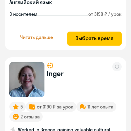
Английский язык
С носителем
от 3190 ₽ / урок
Читать дальше
Выбрать время
Inger
5
от 3190 ₽ за урок
11 лет опыта
2 отзыва
Worked in Greece, gaining valuable cultural