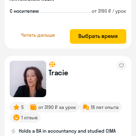
С носителем
от 3190 ₽ / урок
Читать дальше
Выбрать время
Tracie
5
от 3190 ₽ за урок
18 лет опыта
1 отзыв
Holds a BA in accountancy and studied CIMA