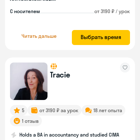
С носителем
от 3190 ₽ / урок
Читать дальше
Выбрать время
Tracie
5
от 3190 ₽ за урок
18 лет опыта
1 отзыв
Holds a BA in accountancy and studied CIMA