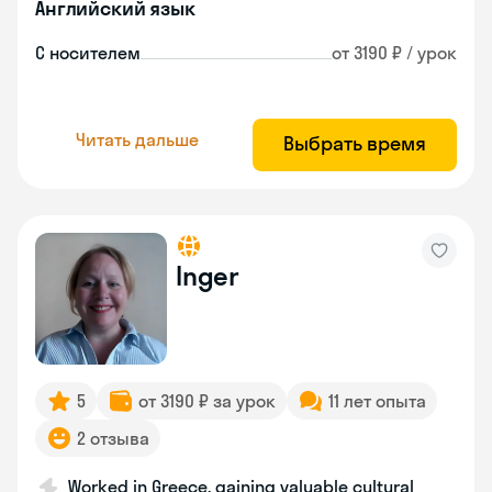
Английский язык
С носителем
от 3190 ₽ / урок
Читать дальше
Выбрать время
Inger
5
от 3190 ₽ за урок
11 лет опыта
2 отзыва
Worked in Greece, gaining valuable cultural