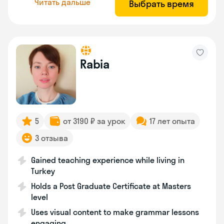
Читать дальше
Выбрать время
Rabia
5
от 3190 ₽ за урок
17 лет опыта
3 отзыва
Gained teaching experience while living in
Turkey
Holds a Post Graduate Certificate at Masters
level
Uses visual content to make grammar lessons
engaging