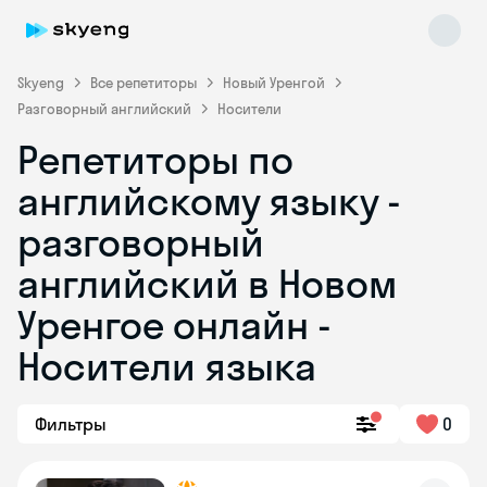
Skyeng
Все репетиторы
Новый Уренгой
Разговорный английский
Носители
Репетиторы по
английскому языку -
разговорный
английский в Новом
Skyeng Chat
online
Уренгое онлайн -
Носители языка
Фильтры
0