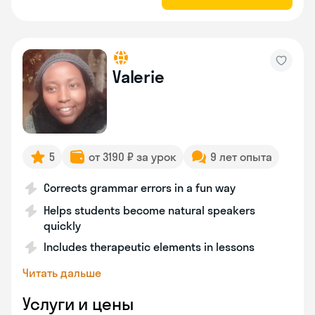
Valerie
5
от 3190 ₽ за урок
9 лет опыта
Corrects grammar errors in a fun way
Helps students become natural speakers
quickly
Includes therapeutic elements in lessons
Читать дальше
Услуги и цены