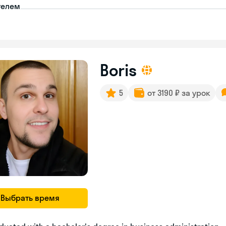
телем
Boris
5
от 3190 ₽ за урок
Выбрать время