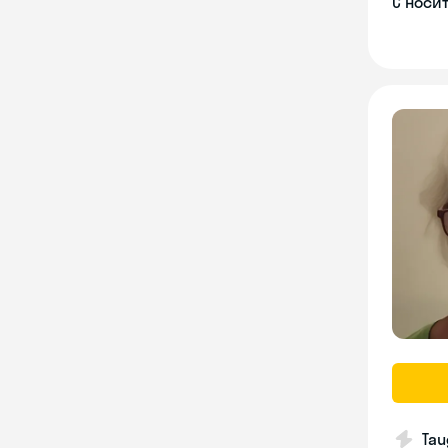
С носи
Tau