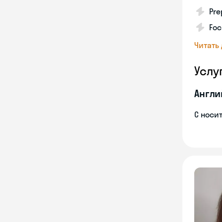
Pre
Foc
Читать
Услу
Англи
С носи