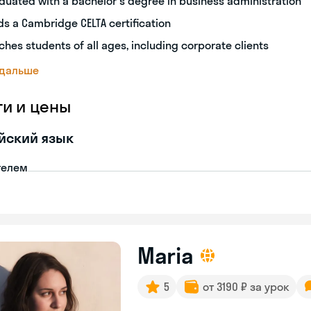
duated with a bachelor's degree in business administration
ds a Cambridge CELTA certification
ches students of all ages, including corporate clients
 дальше
ги и цены
йский язык
телем
Maria
5
от 3190 ₽ за урок