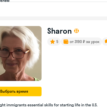
телем
Sharon
5
от 3190 ₽ за урок
Выбрать время
ght immigrants essential skills for starting life in the U.S.