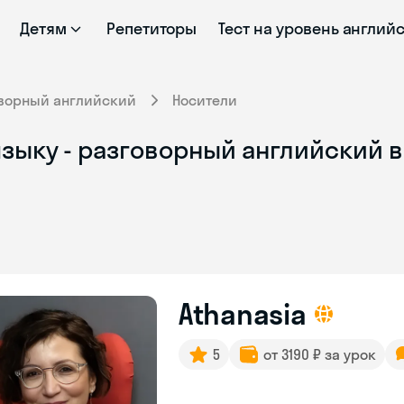
Детям
Репетиторы
Тест на уровень англий
ворный английский
Носители
зыку - разговорный английский в
Athanasia
5
от 3190 ₽ за урок