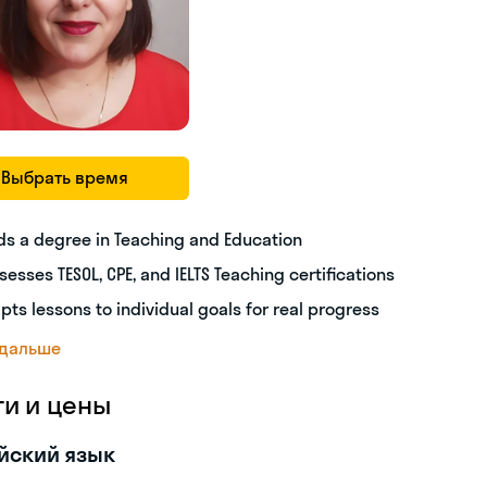
Выбрать время
ds a degree in Teaching and Education
sesses TESOL, CPE, and IELTS Teaching certifications
pts lessons to individual goals for real progress
 дальше
ги и цены
йский язык