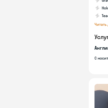
Gra
Hol
Tea
Читать
Услу
Англи
С носи