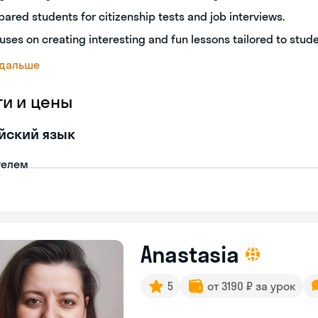
pared students for citizenship tests and job interviews.
uses on creating interesting and fun lessons tailored to stud
 дальше
ги и цены
йский язык
телем
Anastasia
5
от 3190 ₽ за урок