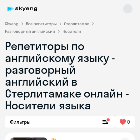
Skyeng
Все репетиторы
Стерлитамак
Разговорный английский
Носители
Репетиторы по
английскому языку -
разговорный
английский в
Skyeng Chat
online
Стерлитамаке онлайн -
Носители языка
Фильтры
0