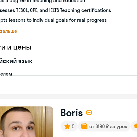
ds a degree in Teaching and Education
sesses TESOL, CPE, and IELTS Teaching certifications
pts lessons to individual goals for real progress
 дальше
ги и цены
йский язык
телем
Boris
5
от 3190 ₽ за урок