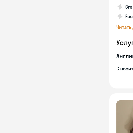
Cre
Fou
Читать
Услу
Англи
С носи