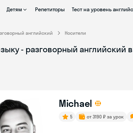
Детям
Репетиторы
Тест на уровень англий
зговорный английский
Носители
зыку - разговорный английский 
Michael
5
от 3190 ₽ за урок