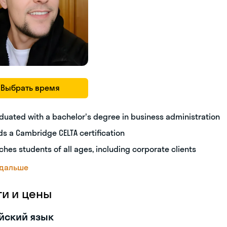
Выбрать время
duated with a bachelor's degree in business administration
ds a Cambridge CELTA certification
ches students of all ages, including corporate clients
 дальше
ги и цены
йский язык