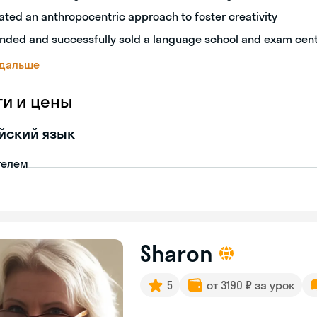
ated an anthropocentric approach to foster creativity
nded and successfully sold a language school and exam cen
 дальше
ги и цены
йский язык
телем
Sharon
5
от 3190 ₽ за урок