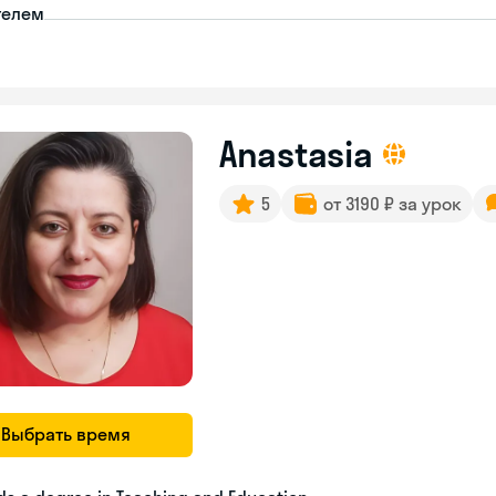
телем
Anastasia
5
от 3190 ₽ за урок
Выбрать время