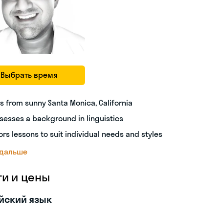
Выбрать время
ls from sunny Santa Monica, California
sesses a background in linguistics
lors lessons to suit individual needs and styles
 дальше
ги и цены
йский язык