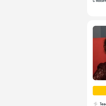
С носи
Tea