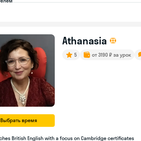
телем
Athanasia
5
от 3190 ₽ за урок
Выбрать время
ches British English with a focus on Cambridge certificates