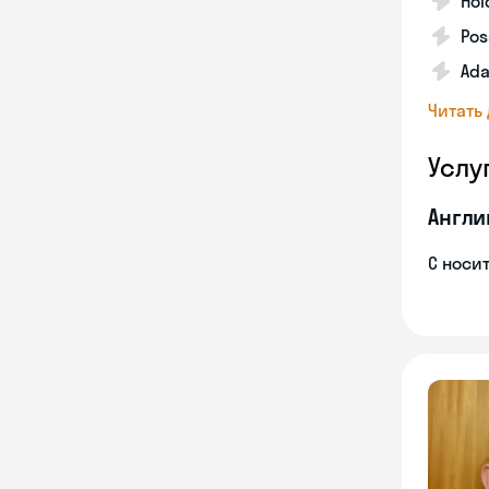
Hol
Pos
Ada
Читать
Услу
Англи
С носи