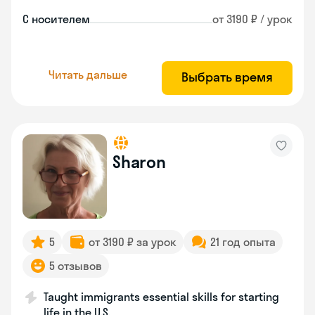
С носителем
от 3190 ₽ / урок
Читать дальше
Выбрать время
Sharon
5
от 3190 ₽ за урок
21 год опыта
5 отзывов
Taught immigrants essential skills for starting
life in the U.S.