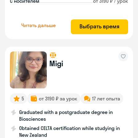
С носителем
от 3190 ₽ / урок
Читать дальше
Выбрать время
Migi
5
от 3190 ₽ за урок
17 лет опыта
Graduated with a postgraduate degree in
Biosciences
Obtained CELTA certification while studying in
New Zealand