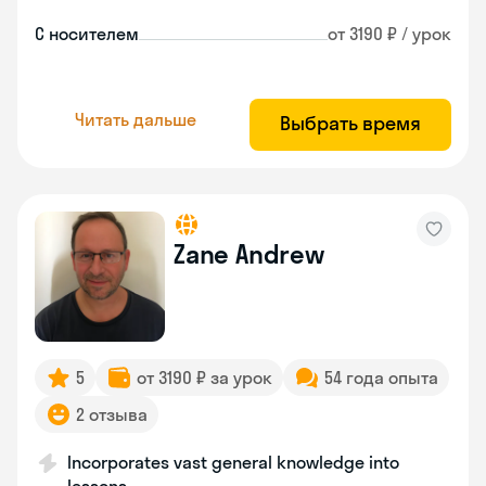
С носителем
от 3190 ₽ / урок
Читать дальше
Выбрать время
Zane Andrew
5
от 3190 ₽ за урок
54 года опыта
2 отзыва
Incorporates vast general knowledge into