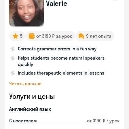
Valerie
5
от 3190 ₽ за урок
9 лет опыта
Corrects grammar errors in a fun way
Helps students become natural speakers
quickly
Includes therapeutic elements in lessons
Читать дальше
Услуги и цены
Английский язык
С носителем
от 3190 ₽ / урок