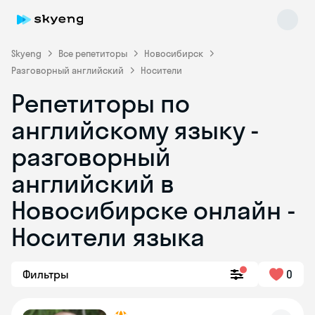
Skyeng
Все репетиторы
Новосибирск
Разговорный английский
Носители
Репетиторы по
английскому языку -
разговорный
английский в
Skyeng Chat
online
Новосибирске онлайн -
Носители языка
Фильтры
0