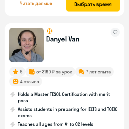
Читать дальше
Выбрать время
Danyel Van
5
от 3190 ₽ за урок
7 лет опыта
4 отзыва
Holds a Master TESOL Certification with merit
pass
Assists students in preparing for IELTS and TOEIC
exams
Teaches all ages from A1 to C2 levels