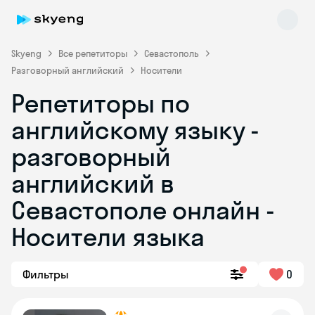
Skyeng
Все репетиторы
Севастополь
Разговорный английский
Носители
Репетиторы по
английскому языку -
разговорный
английский в
Skyeng Chat
online
Севастополе онлайн -
Носители языка
Фильтры
0