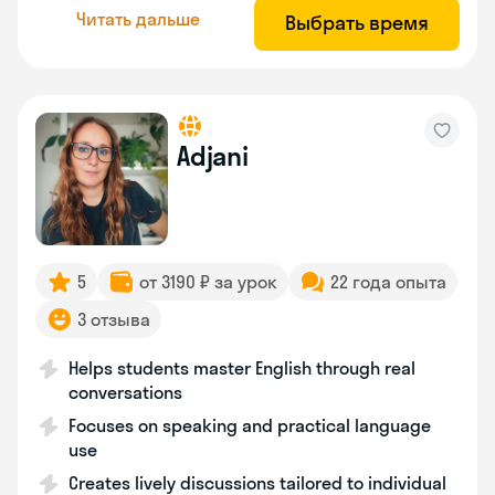
Читать дальше
Выбрать время
Adjani
5
от 3190 ₽ за урок
22 года опыта
3 отзыва
Helps students master English through real
conversations
Focuses on speaking and practical language
use
Creates lively discussions tailored to individual