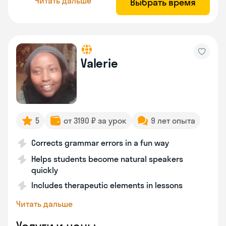
Читать дальше
Выбрать время
Valerie
5
от 3190 ₽ за урок
9 лет опыта
Corrects grammar errors in a fun way
Helps students become natural speakers
quickly
Includes therapeutic elements in lessons
Читать дальше