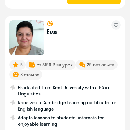
Eva
5
от 3190 ₽ за урок
29 лет опыта
3 отзыва
Graduated from Kent University with a BA in
Linguistics
Received a Cambridge teaching certificate for
English language
Adapts lessons to students' interests for
enjoyable learning