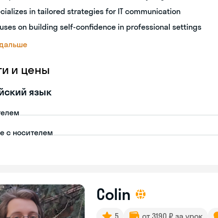
cializes in tailored strategies for IT communication
uses on building self-confidence in professional settings
 дальше
ги и цены
йский язык
телем
пе с носителем
Colin
5
от 3190 ₽ за урок