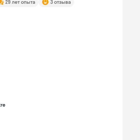
29 лет опыта
3 отзыва
tre
Skyeng Chat
online