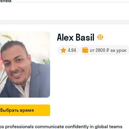
телем
Alex Basil
4.94
от 2800 ₽ за урок
Выбрать время
ps professionals communicate confidently in global teams