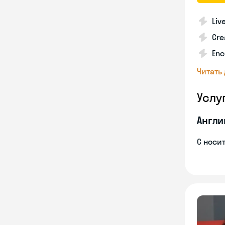
Liv
Cre
Enc
Читать
Услу
Англи
С носи