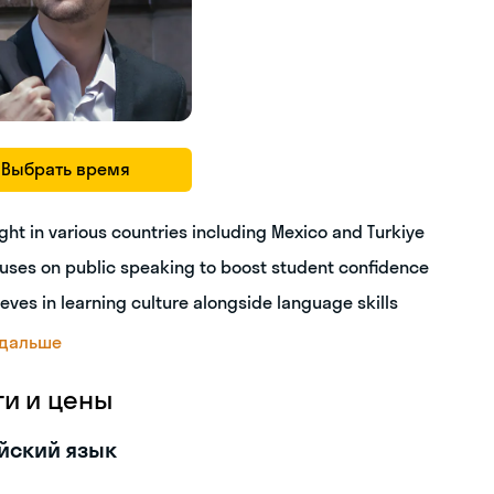
Выбрать время
ght in various countries including Mexico and Turkiye
uses on public speaking to boost student confidence
ieves in learning culture alongside language skills
 дальше
ги и цены
йский язык