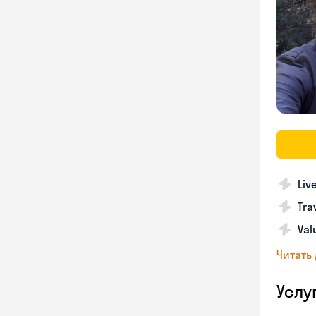
Liv
Tra
Val
Читать
Услу