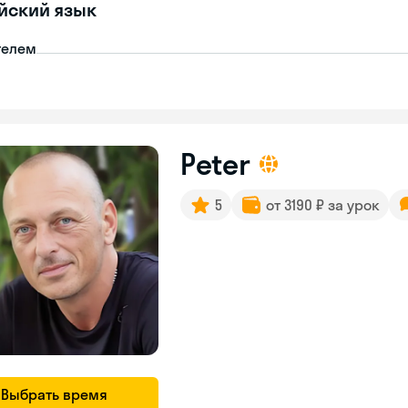
йский язык
телем
Peter
5
от 3190 ₽ за урок
Выбрать время