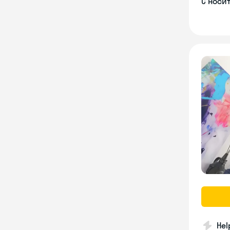
С носи
Hel