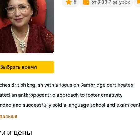
5
от 3190 ₽ за урок
Выбрать время
ches British English with a focus on Cambridge certificates
ated an anthropocentric approach to foster creativity
nded and successfully sold a language school and exam cen
 дальше
ги и цены