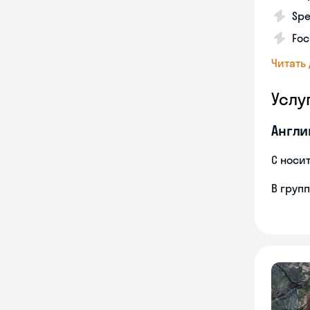
Spe
Foc
Читать
Услу
Англи
С носи
В груп