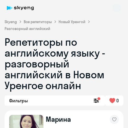
Skyeng
Все репетиторы
Новый Уренгой
Разговорный английский
Репетиторы по
английскому языку -
разговорный
английский в Новом
Skyeng Chat
online
Уренгое онлайн
Фильтры
0
Марина