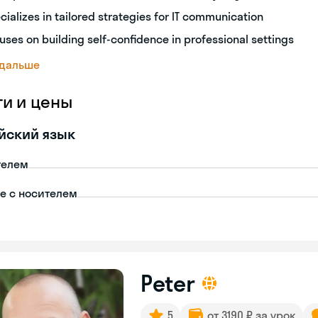
cializes in tailored strategies for IT communication
uses on building self-confidence in professional settings
 дальше
ги и цены
йский язык
телем
пе с носителем
Peter
5
от 3190 ₽ за урок