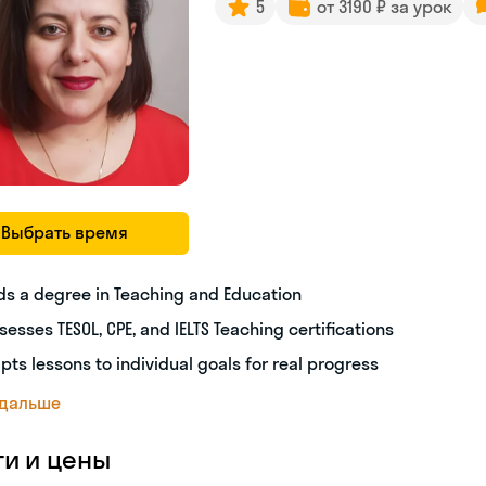
5
от 3190 ₽ за урок
Выбрать время
ds a degree in Teaching and Education
sesses TESOL, CPE, and IELTS Teaching certifications
pts lessons to individual goals for real progress
 дальше
ги и цены