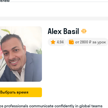
телем
Alex Basil
4.94
от 2800 ₽ за урок
Выбрать время
ps professionals communicate confidently in global teams