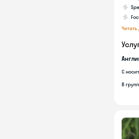
Spe
Foc
Читать
Услу
Англи
С носи
В груп