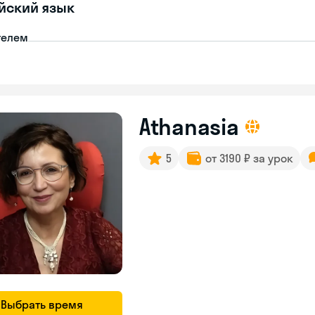
йский язык
телем
Athanasia
5
от 3190 ₽ за урок
Выбрать время