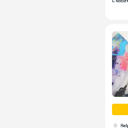
С носи
Hel