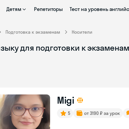
Детям
Репетиторы
Тест на уровень англий
Подготовка к экзаменам
Носители
зыку для подготовки к экзаменам
Migi
5
от 3190 ₽ за урок