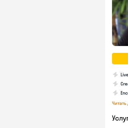
Liv
Cre
Enc
Читать
Услу