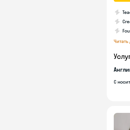
Tea
Cre
Fou
Читать
Услу
Англи
С носи