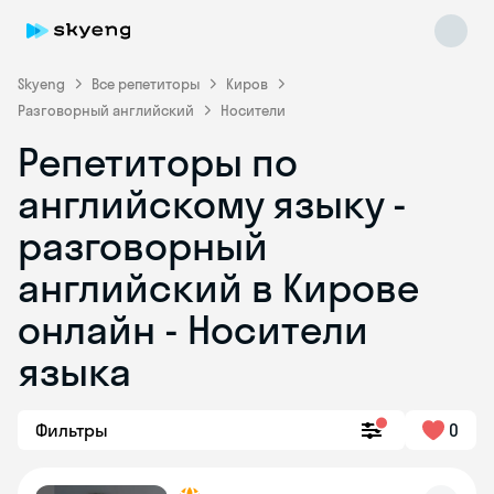
Skyeng
Все репетиторы
Киров
Разговорный английский
Носители
Репетиторы по
английскому языку -
разговорный
английский в Кирове
Skyeng Chat
online
онлайн - Носители
языка
Фильтры
0