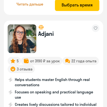
Читать дальше
Выбрать время
Adjani
5
от 3190 ₽ за урок
22 года опыта
3 отзыва
Helps students master English through real
conversations
Focuses on speaking and practical language
use
Creates lively discussions tailored to individual