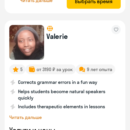
Читать дальше
Выбрать время
Valerie
5
от 3190 ₽ за урок
9 лет опыта
Corrects grammar errors in a fun way
Helps students become natural speakers
quickly
Includes therapeutic elements in lessons
Читать дальше