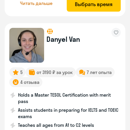
Читать дальше
Выбрать время
Danyel Van
5
от 3190 ₽ за урок
7 лет опыта
4 отзыва
Holds a Master TESOL Certification with merit
pass
Assists students in preparing for IELTS and TOEIC
exams
Teaches all ages from A1 to C2 levels