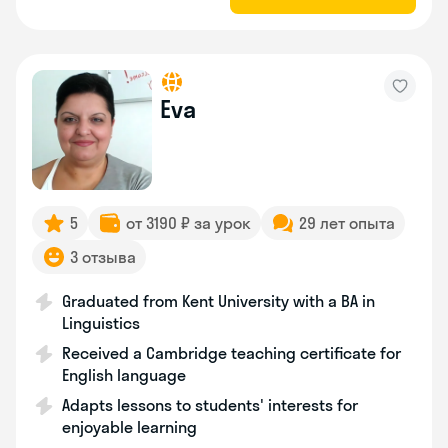
Eva
5
от 3190 ₽ за урок
29 лет опыта
3 отзыва
Graduated from Kent University with a BA in
Linguistics
Received a Cambridge teaching certificate for
English language
Adapts lessons to students' interests for
enjoyable learning