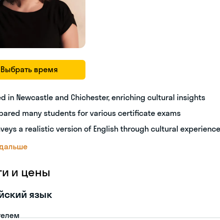
Выбрать время
ed in Newcastle and Chichester, enriching cultural insights
pared many students for various certificate exams
veys a realistic version of English through cultural experienc
 дальше
ги и цены
йский язык
телем