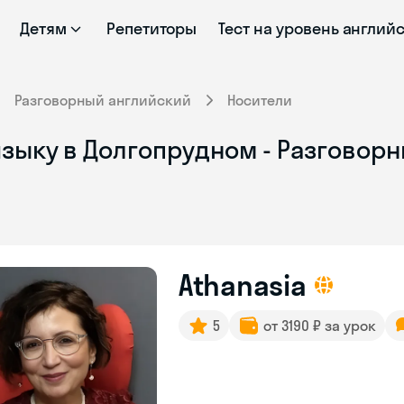
Детям
Репетиторы
Тест на уровень англий
Разговорный английский
Носители
зыку в Долгопрудном - Разговорн
Athanasia
5
от 3190 ₽ за урок