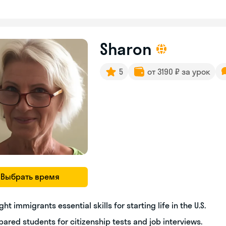
Sharon
5
от 3190 ₽ за урок
Выбрать время
ght immigrants essential skills for starting life in the U.S.
pared students for citizenship tests and job interviews.