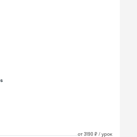
es
Skyeng Chat
от 3190 ₽ / урок
online