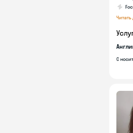
Foc
Читать
Услу
Англи
С носи