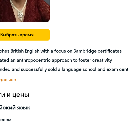
Выбрать время
ches British English with a focus on Cambridge certificates
ated an anthropocentric approach to foster creativity
nded and successfully sold a language school and exam cen
 дальше
ги и цены
йский язык
телем