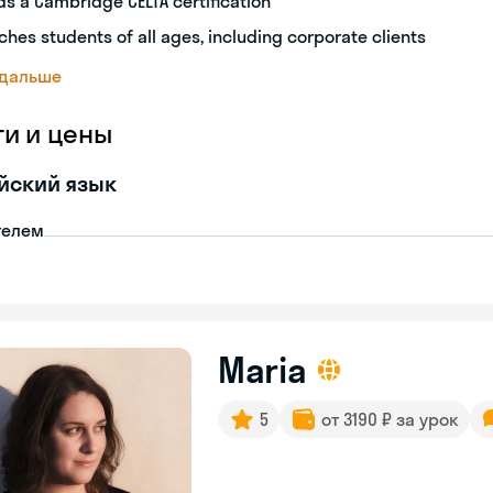
ds a Cambridge CELTA certification
ches students of all ages, including corporate clients
 дальше
ги и цены
йский язык
телем
Maria
5
от 3190 ₽ за урок