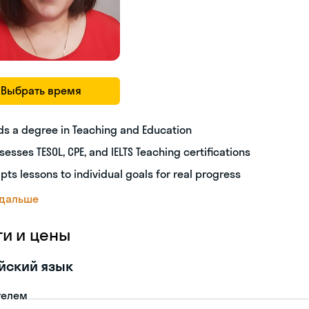
Выбрать время
ds a degree in Teaching and Education
sesses TESOL, CPE, and IELTS Teaching certifications
pts lessons to individual goals for real progress
 дальше
ги и цены
йский язык
телем