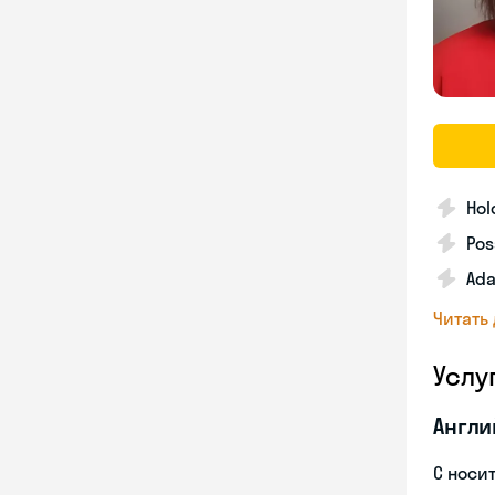
Hol
Pos
Ada
Читать
Услу
Англи
С носи