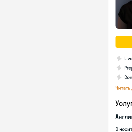
Liv
Pre
Con
Читать
Услу
Англи
С носи