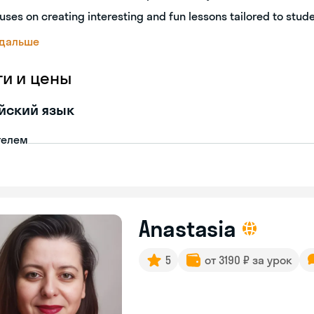
uses on creating interesting and fun lessons tailored to stud
 дальше
ги и цены
йский язык
телем
Anastasia
5
от 3190 ₽ за урок