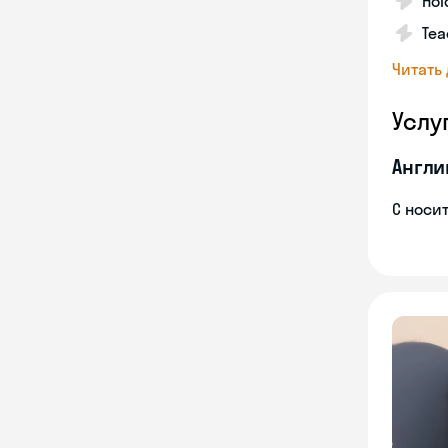
Hol
Tea
Читать
Услу
Англи
С носи