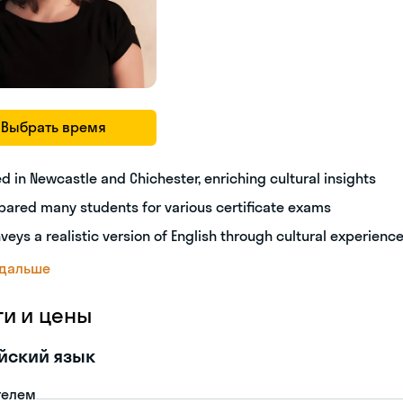
Выбрать время
ed in Newcastle and Chichester, enriching cultural insights
pared many students for various certificate exams
veys a realistic version of English through cultural experienc
 дальше
ги и цены
йский язык
телем