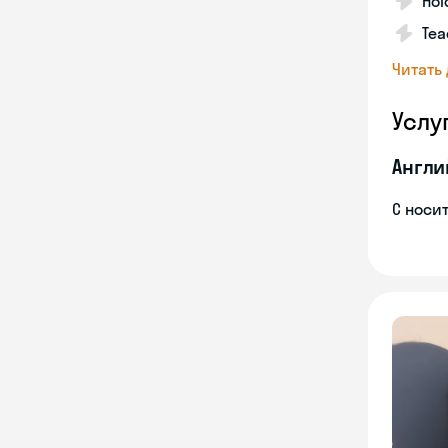
Hol
Tea
Читать
Услу
Англи
С носи