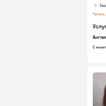
Foc
Читать
Услу
Англи
С носи