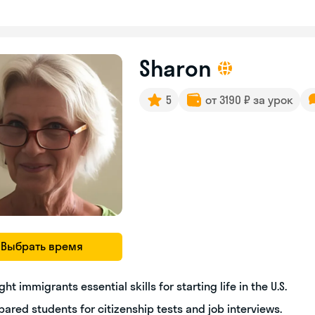
Sharon
5
от 3190 ₽ за урок
Выбрать время
ght immigrants essential skills for starting life in the U.S.
pared students for citizenship tests and job interviews.