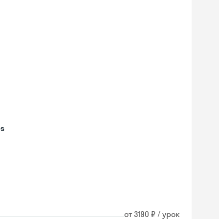
es
Skyeng Chat
от 3190 ₽ / урок
online