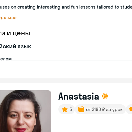
uses on creating interesting and fun lessons tailored to stud
 дальше
ги и цены
йский язык
телем
Anastasia
5
от 3190 ₽ за урок