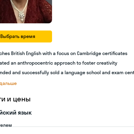
Выбрать время
ches British English with a focus on Cambridge certificates
ated an anthropocentric approach to foster creativity
nded and successfully sold a language school and exam cen
 дальше
ги и цены
йский язык
телем