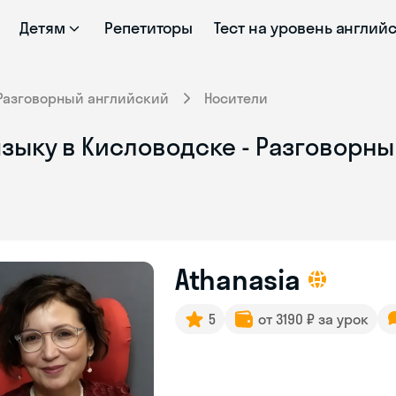
Детям
Репетиторы
Тест на уровень англий
Разговорный английский
Носители
зыку в Кисловодске - Разговорны
Athanasia
5
от 3190 ₽ за урок