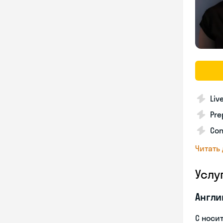
Liv
Pre
Con
Читать
Услу
Англи
С носи