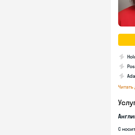
Hol
Pos
Ada
Читать
Услу
Англи
С носи