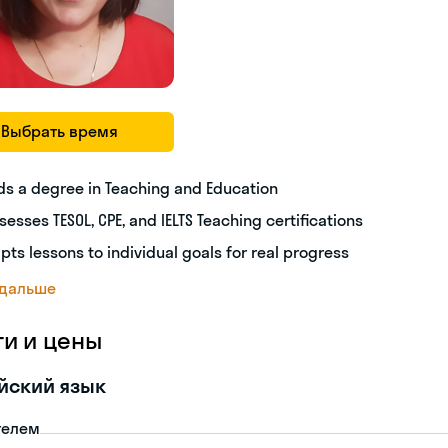
Выбрать время
ds a degree in Teaching and Education
sesses TESOL, CPE, and IELTS Teaching certifications
pts lessons to individual goals for real progress
 дальше
ги и цены
йский язык
телем