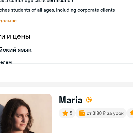
ds a Cambridge CELTA certification
ches students of all ages, including corporate clients
 дальше
ги и цены
йский язык
телем
Maria
5
от 3190 ₽ за урок