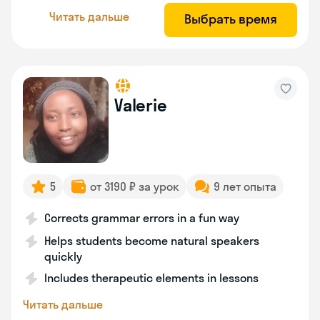
Читать дальше
Выбрать время
Valerie
5
от 3190 ₽ за урок
9 лет опыта
Corrects grammar errors in a fun way
Helps students become natural speakers
quickly
Includes therapeutic elements in lessons
Читать дальше