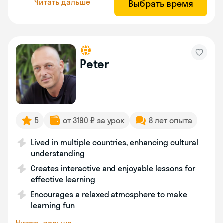
Читать дальше
Выбрать время
Peter
5
от 3190 ₽ за урок
8 лет опыта
Lived in multiple countries, enhancing cultural
understanding
Creates interactive and enjoyable lessons for
effective learning
Encourages a relaxed atmosphere to make
learning fun
Читать дальше