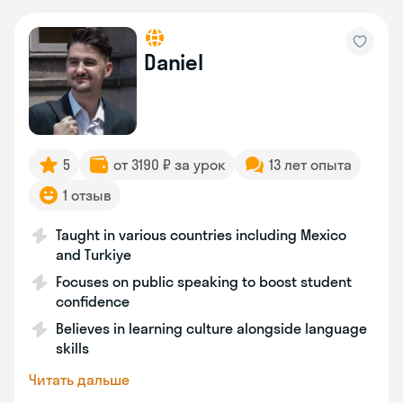
Daniel
5
от 3190 ₽ за урок
13 лет опыта
1 отзыв
Taught in various countries including Mexico
and Turkiye
Focuses on public speaking to boost student
confidence
Believes in learning culture alongside language
skills
Читать дальше