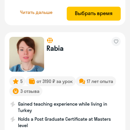
Читать дальше
Выбрать время
Rabia
5
от 3190 ₽ за урок
17 лет опыта
3 отзыва
Gained teaching experience while living in
Turkey
Holds a Post Graduate Certificate at Masters
level