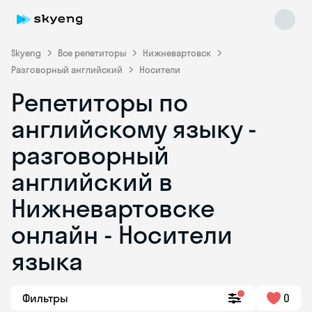
Skyeng
Все репетиторы
Нижневартовск
Разговорный английский
Носители
Репетиторы по
английскому языку -
разговорный
английский в
Skyeng Chat
online
Нижневартовске
онлайн - Носители
языка
Фильтры
0