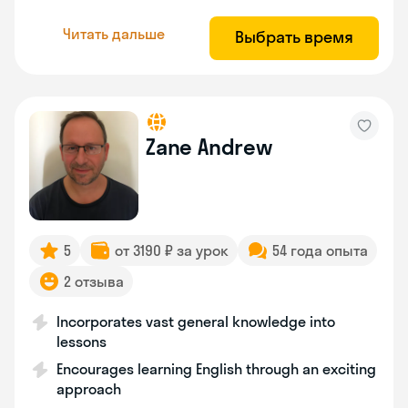
Читать дальше
Выбрать время
Zane Andrew
5
от 3190 ₽ за урок
54 года опыта
2 отзыва
Incorporates vast general knowledge into
lessons
Encourages learning English through an exciting
approach