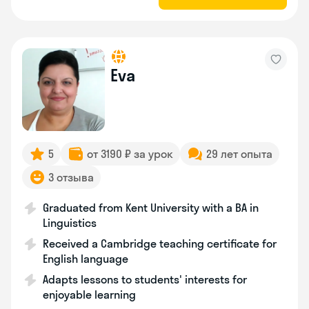
Eva
5
от 3190 ₽ за урок
29 лет опыта
3 отзыва
Graduated from Kent University with a BA in
Linguistics
Received a Cambridge teaching certificate for
English language
Adapts lessons to students' interests for
enjoyable learning