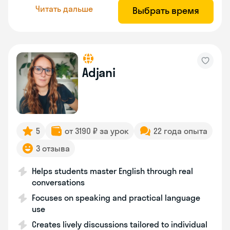
Читать дальше
Выбрать время
Adjani
5
от 3190 ₽ за урок
22 года опыта
3 отзыва
Helps students master English through real
conversations
Focuses on speaking and practical language
use
Creates lively discussions tailored to individual