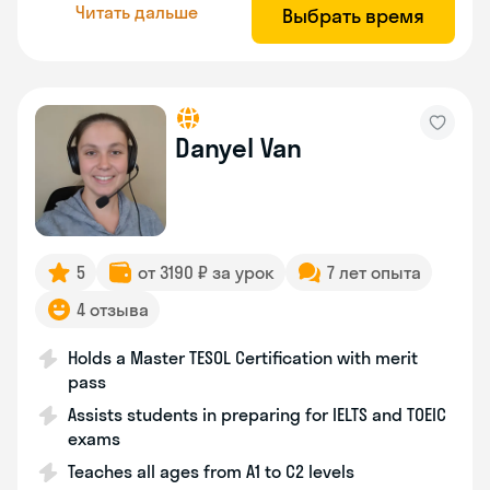
Читать дальше
Выбрать время
Danyel Van
5
от 3190 ₽ за урок
7 лет опыта
4 отзыва
Holds a Master TESOL Certification with merit
pass
Assists students in preparing for IELTS and TOEIC
exams
Teaches all ages from A1 to C2 levels