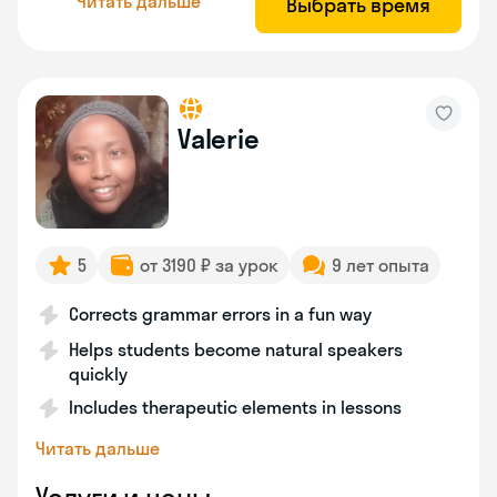
Читать дальше
Выбрать время
Valerie
5
от 3190 ₽ за урок
9 лет опыта
Corrects grammar errors in a fun way
Helps students become natural speakers
quickly
Includes therapeutic elements in lessons
Читать дальше