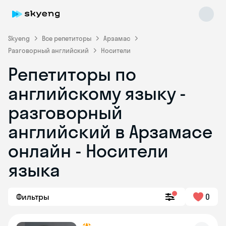
Skyeng
Все репетиторы
Арзамас
Разговорный английский
Носители
Репетиторы по
английскому языку -
разговорный
английский в Арзамасе
Skyeng Chat
online
онлайн - Носители
языка
Фильтры
0