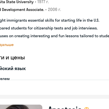
•
1977 г.
ita State University
•
2006 г.
d Development Associate.
ght immigrants essential skills for starting life in the U.S.
pared students for citizenship tests and job interviews.
uses on creating interesting and fun lessons tailored to stud
 дальше
ги и цены
йский язык
телем