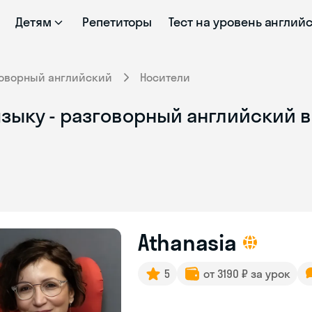
Детям
Репетиторы
Тест на уровень англий
говорный английский
Носители
зыку - разговорный английский в
Athanasia
5
от 3190 ₽ за урок