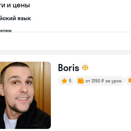
ги и цены
йский язык
телем
Boris
5
от 3190 ₽ за урок