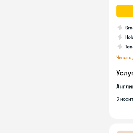
Gra
Hol
Tea
Читать
Услу
Англи
С носи