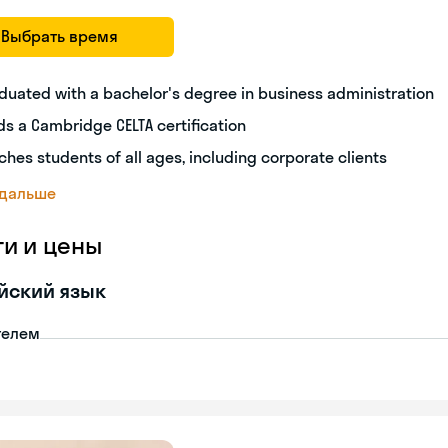
Выбрать время
duated with a bachelor's degree in business administration
ds a Cambridge CELTA certification
ches students of all ages, including corporate clients
 дальше
ги и цены
йский язык
телем