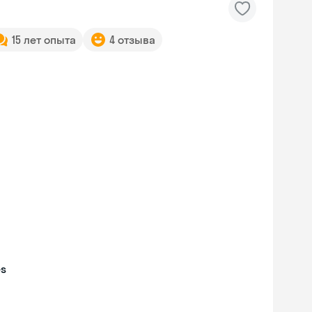
15 лет опыта
4 отзыва
es
Skyeng Chat
online