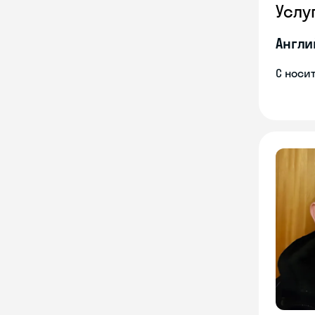
Услу
Англи
С носи