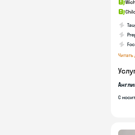
Wich
Chil
Tau
Pre
Foc
Читать
Услу
Англи
С носи