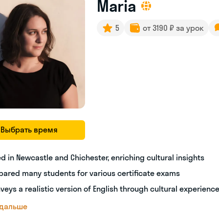
Maria
5
от 3190 ₽ за урок
Выбрать время
ed in Newcastle and Chichester, enriching cultural insights
pared many students for various certificate exams
veys a realistic version of English through cultural experienc
 дальше