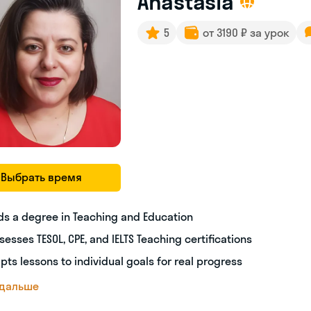
Anastasia
5
от 3190 ₽ за урок
Выбрать время
ds a degree in Teaching and Education
sesses TESOL, CPE, and IELTS Teaching certifications
pts lessons to individual goals for real progress
 дальше