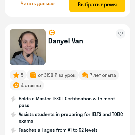
Читать дальше
Выбрать время
Danyel Van
5
от 3190 ₽ за урок
7 лет опыта
4 отзыва
Holds a Master TESOL Certification with merit
pass
Assists students in preparing for IELTS and TOEIC
exams
Teaches all ages from A1 to C2 levels