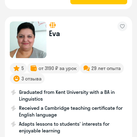
Eva
5
от 3190 ₽ за урок
29 лет опыта
3 отзыва
Graduated from Kent University with a BA in
Linguistics
Received a Cambridge teaching certificate for
English language
Adapts lessons to students' interests for
enjoyable learning