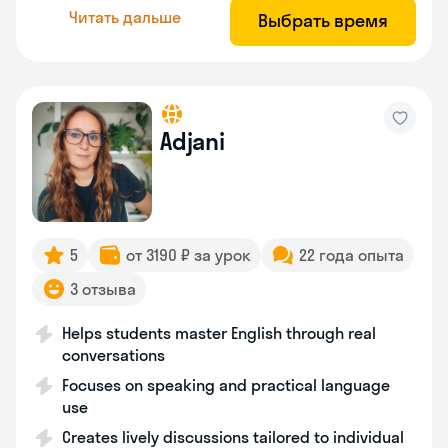
Читать дальше
Выбрать время
Adjani
5
от 3190 ₽ за урок
22 года опыта
3 отзыва
Helps students master English through real
conversations
Focuses on speaking and practical language
use
Creates lively discussions tailored to individual