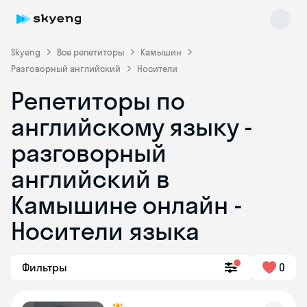
Skyeng
Все репетиторы
Камышин
Разговорный английский
Носители
Репетиторы по
английскому языку -
разговорный
английский в
Skyeng Chat
online
Камышине онлайн -
Носители языка
Фильтры
0