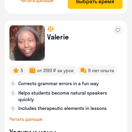
Читать дальше
Выбрать время
Valerie
5
от 3190 ₽ за урок
9 лет опыта
Corrects grammar errors in a fun way
Helps students become natural speakers
quickly
Includes therapeutic elements in lessons
Читать дальше