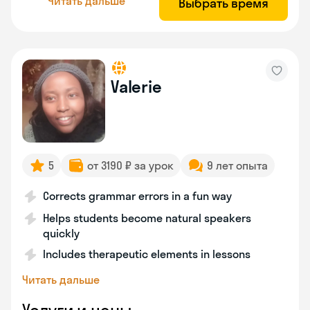
Читать дальше
Выбрать время
Valerie
5
от 3190 ₽ за урок
9 лет опыта
Corrects grammar errors in a fun way
Helps students become natural speakers
quickly
Includes therapeutic elements in lessons
Читать дальше