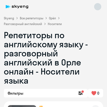
Skyeng
Все репетиторы
Орёл
Разговорный английский
Носители
Репетиторы по
английскому языку -
разговорный
английский в Орле
Skyeng Chat
online
онлайн - Носители
языка
Фильтры
0