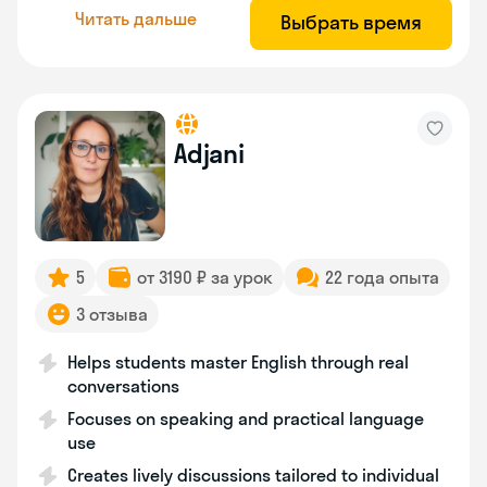
Читать дальше
Выбрать время
Adjani
5
от 3190 ₽ за урок
22 года опыта
3 отзыва
Helps students master English through real
conversations
Focuses on speaking and practical language
use
Creates lively discussions tailored to individual