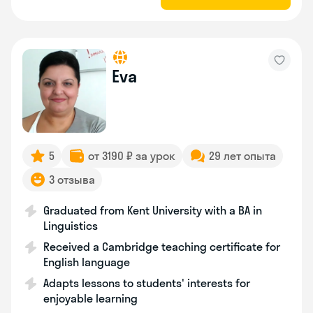
Eva
5
от 3190 ₽ за урок
29 лет опыта
3 отзыва
Graduated from Kent University with a BA in
Linguistics
Received a Cambridge teaching certificate for
English language
Adapts lessons to students' interests for
enjoyable learning