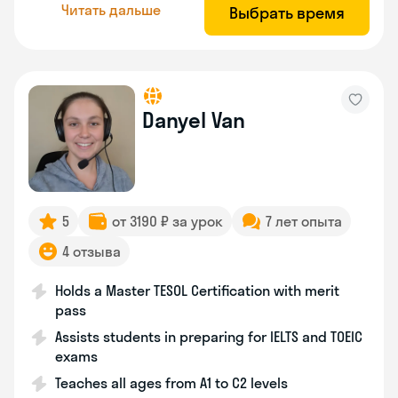
Читать дальше
Выбрать время
Danyel Van
5
от 3190 ₽ за урок
7 лет опыта
4 отзыва
Holds a Master TESOL Certification with merit
pass
Assists students in preparing for IELTS and TOEIC
exams
Teaches all ages from A1 to C2 levels