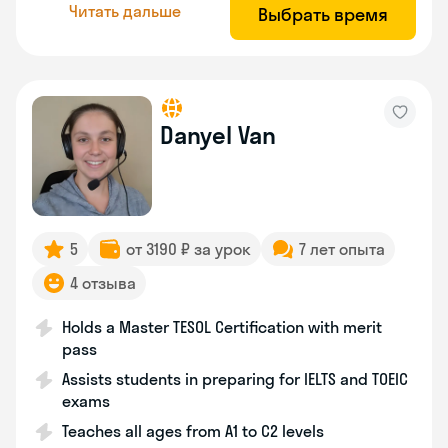
Читать дальше
Выбрать время
Danyel Van
5
от 3190 ₽ за урок
7 лет опыта
4 отзыва
Holds a Master TESOL Certification with merit
pass
Assists students in preparing for IELTS and TOEIC
exams
Teaches all ages from A1 to C2 levels