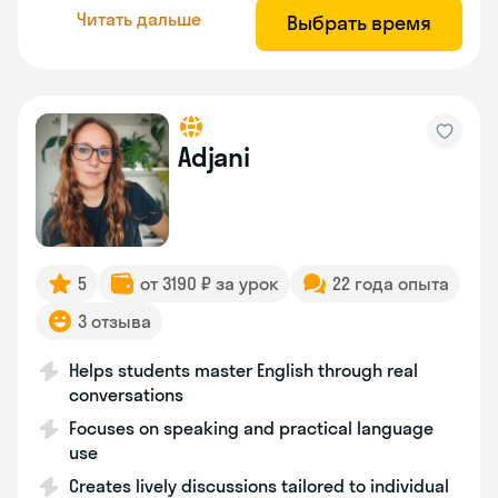
Читать дальше
Выбрать время
Adjani
5
от 3190 ₽ за урок
22 года опыта
3 отзыва
Helps students master English through real
conversations
Focuses on speaking and practical language
use
Creates lively discussions tailored to individual