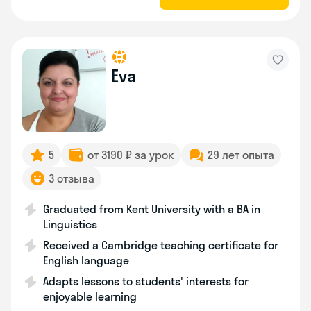
Eva
5
от 3190 ₽ за урок
29 лет опыта
3 отзыва
Graduated from Kent University with a BA in
Linguistics
Received a Cambridge teaching certificate for
English language
Adapts lessons to students' interests for
enjoyable learning