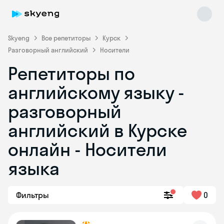
Skyeng
Все репетиторы
Курск
Разговорный английский
Носители
Репетиторы по
английскому языку -
разговорный
английский в Курске
Skyeng Chat
online
онлайн - Носители
языка
Фильтры
0