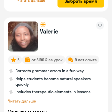
Читать дальше
Выбрать время
Valerie
5
от 3190 ₽ за урок
9 лет опыта
Corrects grammar errors in a fun way
Helps students become natural speakers
quickly
Includes therapeutic elements in lessons
Читать дальше