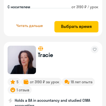
С носителем
от 3190 ₽ / урок
Читать дальше
Выбрать время
Tracie
5
от 3190 ₽ за урок
18 лет опыта
1 отзыв
Holds a BA in accountancy and studied CIMA
accounting