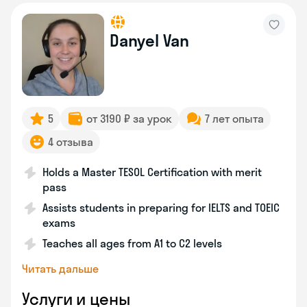
Danyel Van
5
от 3190 ₽ за урок
7 лет опыта
4 отзыва
Holds a Master TESOL Certification with merit
pass
Assists students in preparing for IELTS and TOEIC
exams
Teaches all ages from A1 to C2 levels
Читать дальше
Услуги и цены