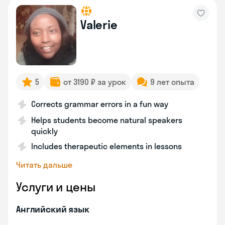
Valerie
5
от 3190 ₽ за урок
9 лет опыта
Corrects grammar errors in a fun way
Helps students become natural speakers
quickly
Includes therapeutic elements in lessons
Читать дальше
Услуги и цены
Английский язык