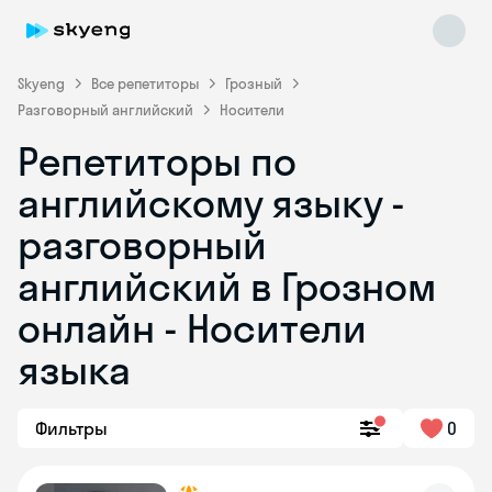
Skyeng
Все репетиторы
Грозный
Разговорный английский
Носители
Репетиторы по
английскому языку -
разговорный
английский в Грозном
Skyeng Chat
online
онлайн - Носители
языка
Фильтры
0