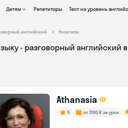
Детям
Репетиторы
Тест на уровень англий
говорный английский
Носители
языку - разговорный английский 
Athanasia
5
от 3190 ₽ за урок