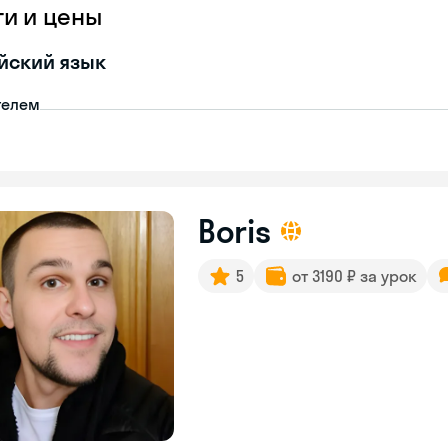
ги и цены
йский язык
телем
Boris
5
от 3190 ₽ за урок