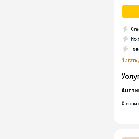
Gra
Hol
Tea
Читать
Услу
Англи
С носи