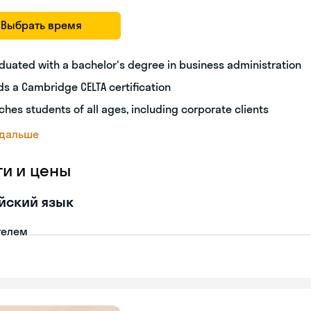
Выбрать время
duated with a bachelor's degree in business administration
ds a Cambridge CELTA certification
ches students of all ages, including corporate clients
 дальше
ги и цены
йский язык
телем