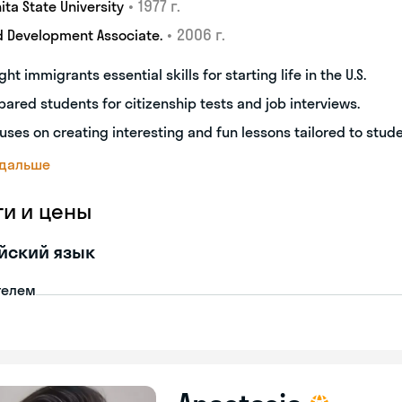
•
1977 г.
ita State University
•
2006 г.
d Development Associate.
ght immigrants essential skills for starting life in the U.S.
pared students for citizenship tests and job interviews.
uses on creating interesting and fun lessons tailored to stud
 дальше
ги и цены
йский язык
телем