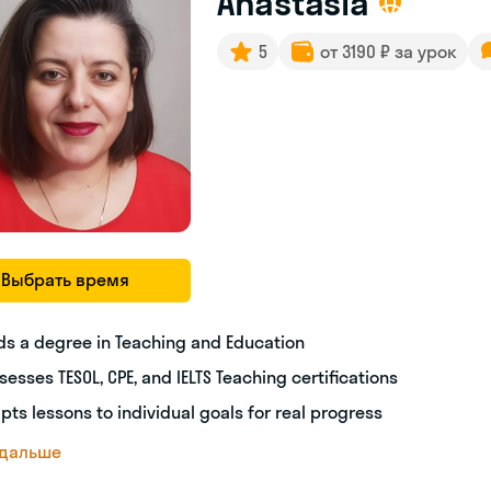
Anastasia
5
от 3190 ₽ за урок
Выбрать время
ds a degree in Teaching and Education
sesses TESOL, CPE, and IELTS Teaching certifications
pts lessons to individual goals for real progress
 дальше