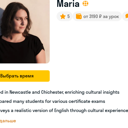
Maria
5
от 3190 ₽ за урок
Выбрать время
ed in Newcastle and Chichester, enriching cultural insights
pared many students for various certificate exams
veys a realistic version of English through cultural experienc
 дальше