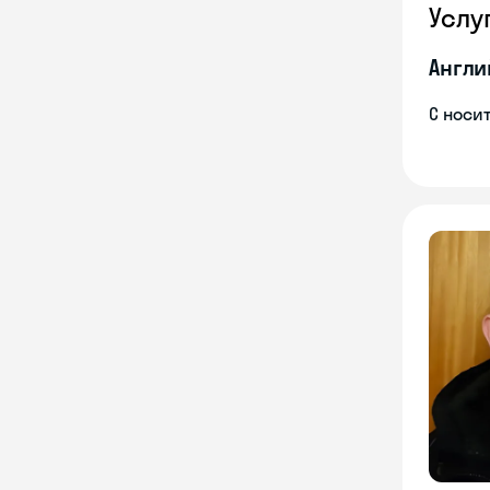
Услу
Англи
С носи