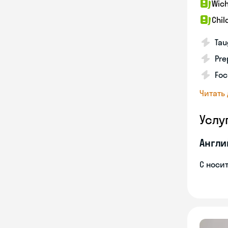
Wich
Chil
Tau
Pre
Foc
Читать
Услу
Англи
С носи