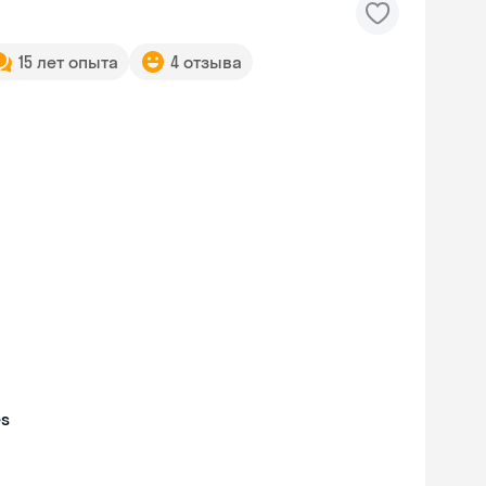
15 лет опыта
4 отзыва
es
Skyeng Chat
online