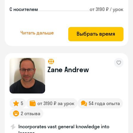
С носителем
от 3190 ₽ / урок
Читать дальше
Выбрать время
Zane Andrew
5
от 3190 ₽ за урок
54 года опыта
2 отзыва
Incorporates vast general knowledge into