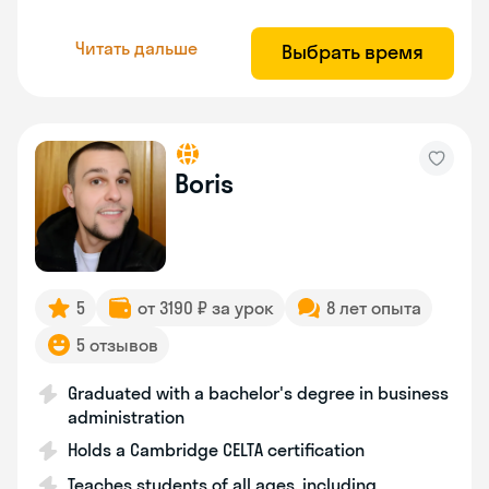
Читать дальше
Выбрать время
Boris
5
от 3190 ₽ за урок
8 лет опыта
5 отзывов
Graduated with a bachelor's degree in business
administration
Holds a Cambridge CELTA certification
Teaches students of all ages, including