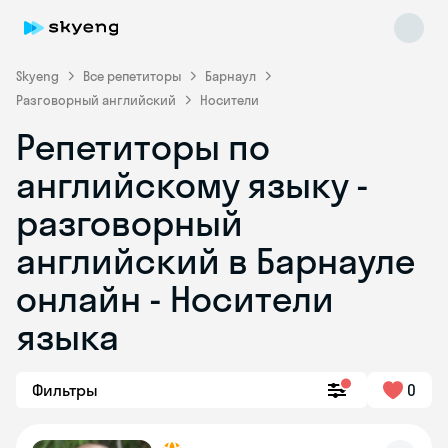
Skyeng
Все репетиторы
Барнаул
Разговорный английский
Носители
Репетиторы по
английскому языку -
разговорный
английский в Барнауле
Skyeng Chat
online
онлайн - Носители
языка
Фильтры
0