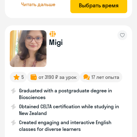
Читать дальше
Выбрать время
Migi
5
от 3190 ₽ за урок
17 лет опыта
Graduated with a postgraduate degree in
Biosciences
Obtained CELTA certification while studying in
New Zealand
Created engaging and interactive English
classes for diverse learners