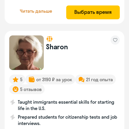
Читать дальше
Выбрать время
Sharon
5
от 3190 ₽ за урок
21 год опыта
5 отзывов
Taught immigrants essential skills for starting
life in the U.S.
Prepared students for citizenship tests and job
interviews.