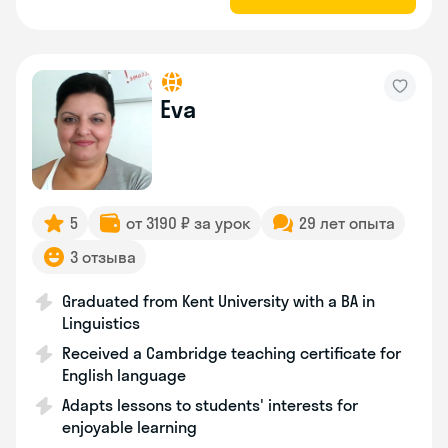
Eva
5
от 3190 ₽ за урок
29 лет опыта
3 отзыва
Graduated from Kent University with a BA in
Linguistics
Received a Cambridge teaching certificate for
English language
Adapts lessons to students' interests for
enjoyable learning