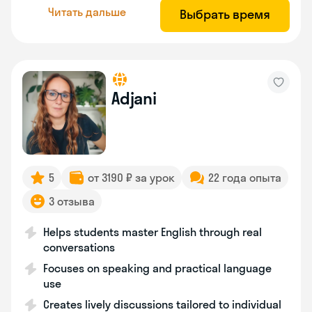
Читать дальше
Выбрать время
Adjani
5
от 3190 ₽ за урок
22 года опыта
3 отзыва
Helps students master English through real
conversations
Focuses on speaking and practical language
use
Creates lively discussions tailored to individual