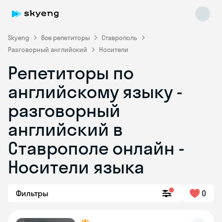
Skyeng
Все репетиторы
Ставрополь
Разговорный английский
Носители
Репетиторы по
английскому языку -
разговорный
английский в
Skyeng Chat
online
Ставрополе онлайн -
Носители языка
Фильтры
0