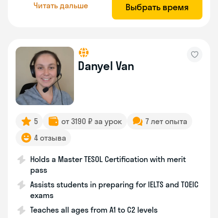
Читать дальше
Выбрать время
Danyel Van
5
от 3190 ₽ за урок
7 лет опыта
4 отзыва
Holds a Master TESOL Certification with merit
pass
Assists students in preparing for IELTS and TOEIC
exams
Teaches all ages from A1 to C2 levels