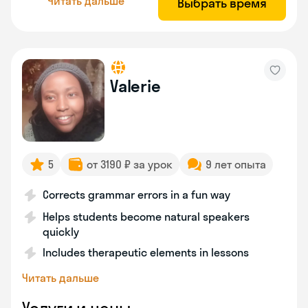
Читать дальше
Выбрать время
Valerie
5
от 3190 ₽ за урок
9 лет опыта
Corrects grammar errors in a fun way
Helps students become natural speakers
quickly
Includes therapeutic elements in lessons
Читать дальше