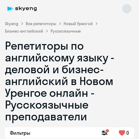
Skyeng
Все репетиторы
Новый Уренгой
Бизнес-английский
Русскоязычные
Репетиторы по
английскому языку -
деловой и бизнес-
английский в Новом
Skyeng Chat
online
Уренгое онлайн -
Русскоязычные
преподаватели
Фильтры
0