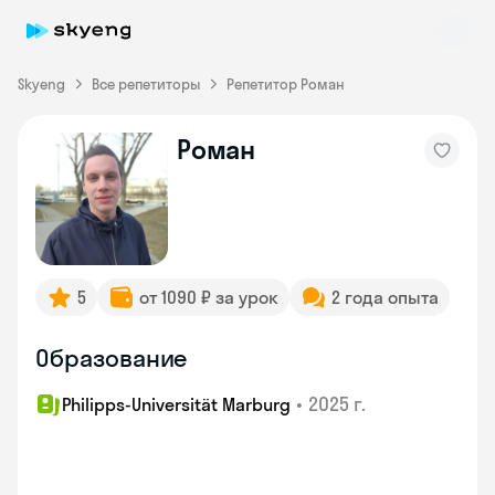
Skyeng
Все репетиторы
Репетитор Роман
Роман
Skyeng Chat
online
5
от 1090 ₽ за урок
2 года опыта
Образование
•
2025 г.
Philipps-Universität Marburg