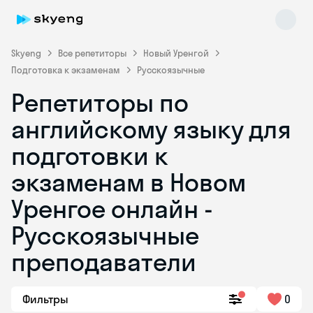
Skyeng
Все репетиторы
Новый Уренгой
Подготовка к экзаменам
Русскоязычные
Репетиторы по
английскому языку для
подготовки к
экзаменам в Новом
Skyeng Chat
online
Уренгое онлайн -
Русскоязычные
преподаватели
Фильтры
0