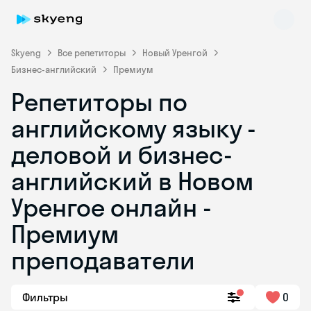
Skyeng
Все репетиторы
Новый Уренгой
Бизнес-английский
Премиум
Репетиторы по
английскому языку -
деловой и бизнес-
английский в Новом
Skyeng Chat
online
Уренгое онлайн -
Премиум
преподаватели
Фильтры
0