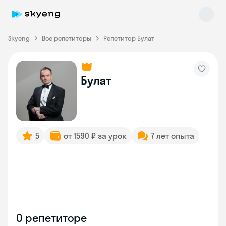
Skyeng
Все репетиторы
Репетитор Булат
Булат
Skyeng Chat
online
5
от 1590 ₽ за урок
7 лет опыта
О репетиторе