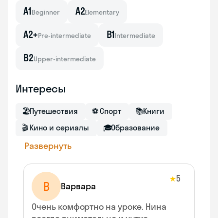
A1
A2
Beginner
Elementary
A2+
B1
Pre-intermediate
Intermediate
B2
Upper-intermediate
Интересы
🏖
Путешествия
⚽
Спорт
📚
Книги
🎬
Кино и сериалы
🎓
Образование
Развернуть
5
★
В
Варвара
Очень комфортно на уроке. Нина