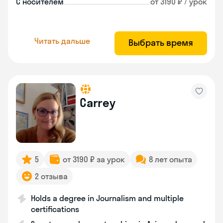
С носителем
от 3190 ₽ / урок
Читать дальше
Выбрать время
Carrey
5
от 3190 ₽ за урок
8 лет опыта
2 отзыва
Holds a degree in Journalism and multiple
certifications