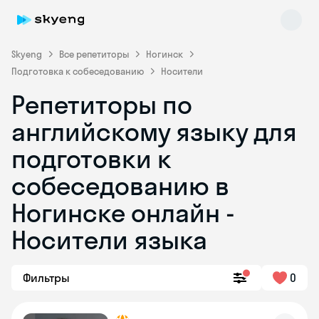
Skyeng
Все репетиторы
Ногинск
Подготовка к собеседованию
Носители
Репетиторы по
английскому языку для
подготовки к
собеседованию в
Skyeng Chat
online
Ногинске онлайн -
Носители языка
Фильтры
0