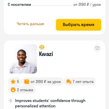
С носителем
от 3190 ₽ / урок
Читать дальше
Выбрать время
Kwazi
5
от 3190 ₽ за урок
7 лет опыта
2 отзыва
Improves students' confidence through
personalized attention