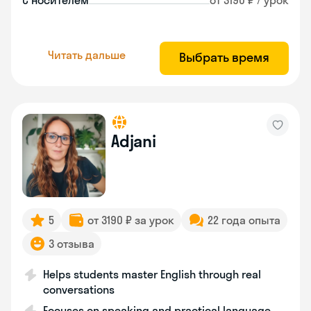
С носителем
от 3190 ₽ / урок
Читать дальше
Выбрать время
Adjani
5
от 3190 ₽ за урок
22 года опыта
3 отзыва
Helps students master English through real
conversations
Focuses on speaking and practical language