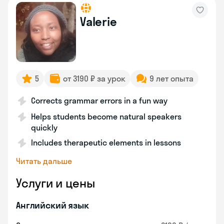
Valerie
5
от 3190 ₽ за урок
9 лет опыта
Corrects grammar errors in a fun way
Helps students become natural speakers
quickly
Includes therapeutic elements in lessons
Читать дальше
Услуги и цены
Английский язык