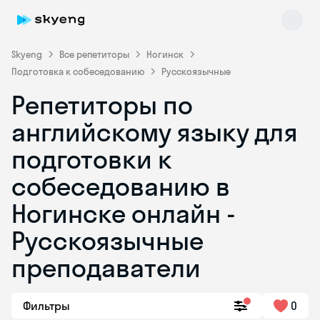
Skyeng
Все репетиторы
Ногинск
Подготовка к собеседованию
Русскоязычные
Репетиторы по
английскому языку для
подготовки к
собеседованию в
Skyeng Chat
online
Ногинске онлайн -
Русскоязычные
преподаватели
Фильтры
0