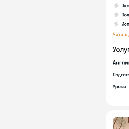
Ок
Пол
Ис
Читать
Услу
Англи
Подгото
Уроки