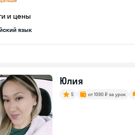
 дальше
ги и цены
йский язык
Юлия
5
от 1090 ₽ за урок