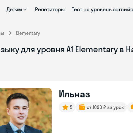
Детям
Репетиторы
Тест на уровень англий
ны
Elementary
зыку для уровня A1 Elementary в
Ильназ
5
от 1090 ₽ за урок