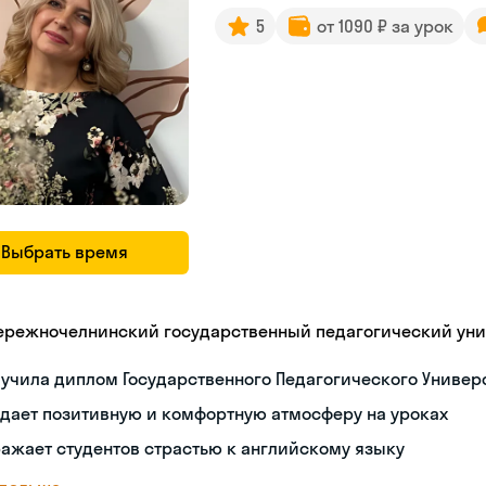
5
от 1090 ₽ за урок
Выбрать время
ережночелнинский государственный педагогический уни
учила диплом Государственного Педагогического Универс
дает позитивную и комфортную атмосферу на уроках
ажает студентов страстью к английскому языку