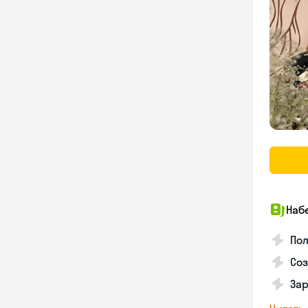
Наб
Пол
Соз
Зар