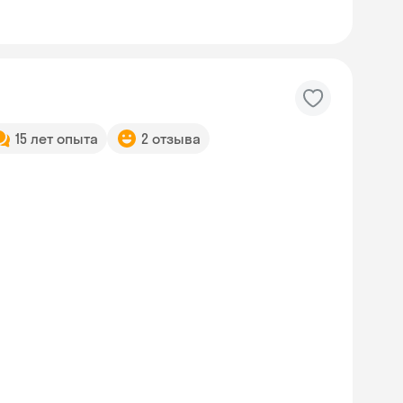
15 лет опыта
2 отзыва
Skyeng Chat
online