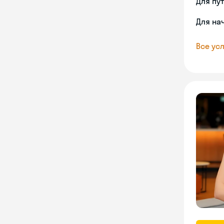
Для пу
Для на
Все усл