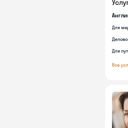
Услу
Англи
Для ма
Делово
Для пу
Все усл