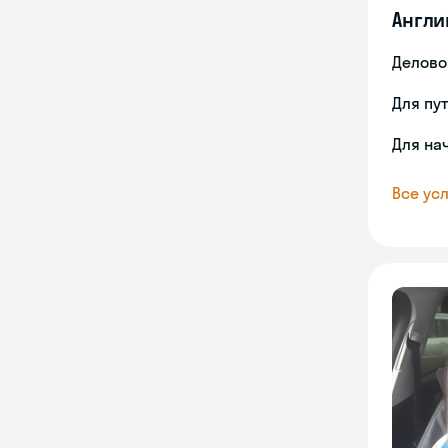
Англи
Делово
Для пу
Для на
Все усл