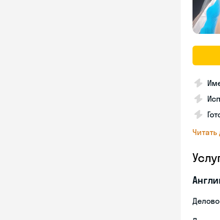
Име
Ис
Гот
Читать
Услу
Англи
Делово