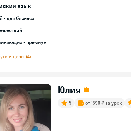
йский язык
й - для бизнеса
тешествий
чинающих - премиум
уги и цены (4)
Юлия
5
от 1590 ₽ за урок