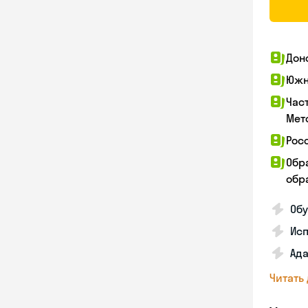
Дон
Южн
Час
Мет
Рос
Обр
обра
Обу
Ис
Ада
Читать