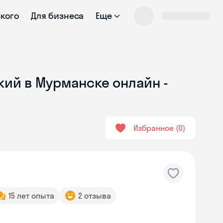
ского
Для бизнеса
Еще
кий в Мурманске онлайн -
Избранное
0
15 лет опыта
2 отзыва