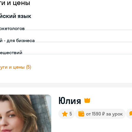
ги и цены
йский язык
ркетологов
й - для бизнеса
тешествий
уги и цены (5)
Юлия
5
от 1590 ₽ за урок