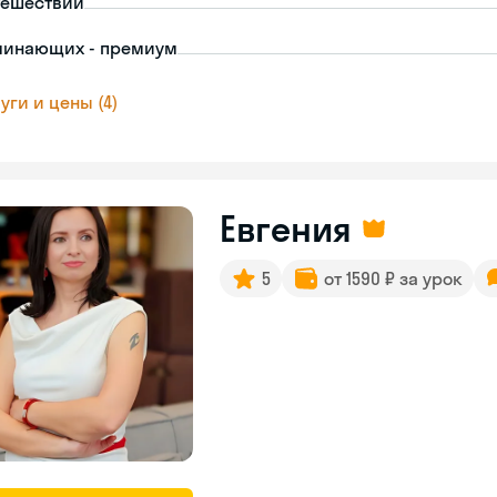
тешествий
чинающих - премиум
уги и цены (4)
Евгения
5
от 1590 ₽ за урок