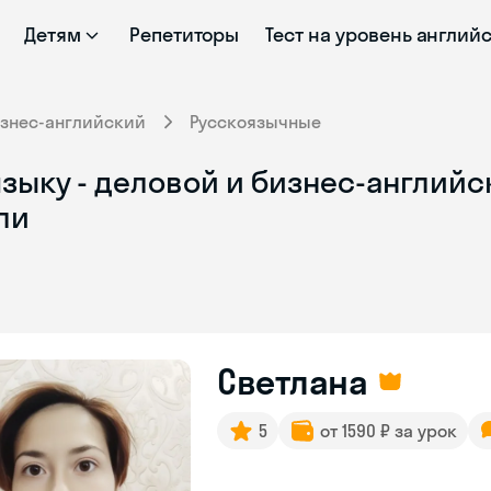
Детям
Репетиторы
Тест на уровень англий
знес-английский
Русскоязычные
зыку - деловой и бизнес-английс
ли
Светлана
5
от 1590 ₽ за урок