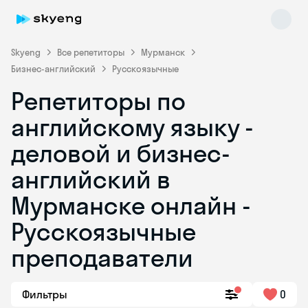
Skyeng
Все репетиторы
Мурманск
Бизнес-английский
Русскоязычные
Репетиторы по
английскому языку -
деловой и бизнес-
английский в
Skyeng Chat
online
Мурманске онлайн -
Русскоязычные
преподаватели
Фильтры
0