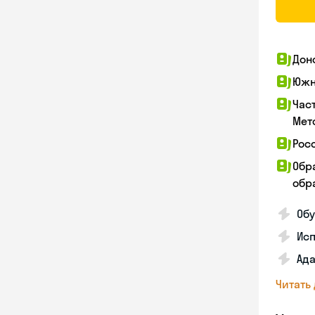
Дон
Южн
Час
Мет
Рос
Обр
обра
Обу
Ис
Ада
Читать