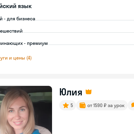
йский язык
й - для бизнеса
тешествий
чинающих - премиум
уги и цены (4)
Юлия
5
от 1590 ₽ за урок