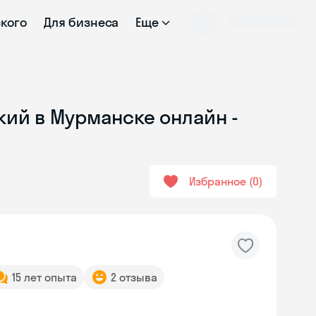
ского
Для бизнеса
Еще
кий в Мурманске онлайн -
Избранное
0
15 лет опыта
2 отзыва