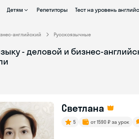
Детям
Репетиторы
Тест на уровень англий
знес-английский
Русскоязычные
зыку - деловой и бизнес-английс
ли
Светлана
5
от 1590 ₽ за урок