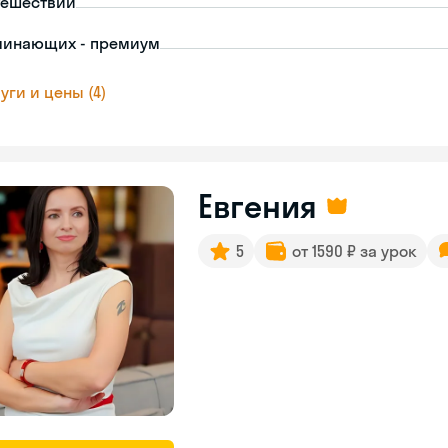
тешествий
чинающих - премиум
уги и цены (4)
Евгения
5
от 1590 ₽ за урок