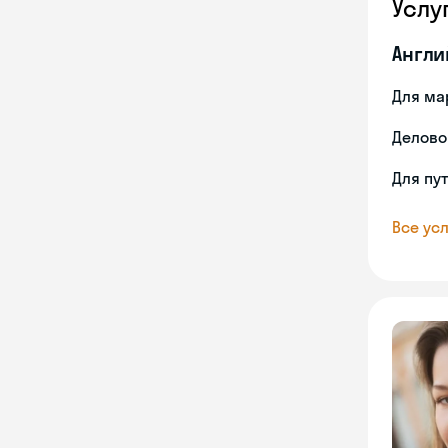
Услу
Англи
Для ма
Делово
Для пу
Все усл