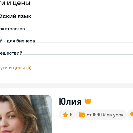
ги и цены
йский язык
ркетологов
й - для бизнеса
тешествий
уги и цены (5)
Юлия
5
от 1590 ₽ за урок