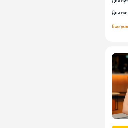
Для пу
Для на
Все усл