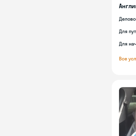
Англи
Делово
Для пу
Для на
Все усл