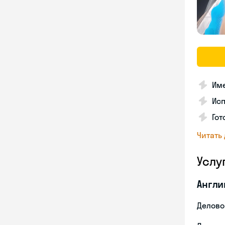
Име
Ис
Гот
Читать
Услу
Англи
Делово