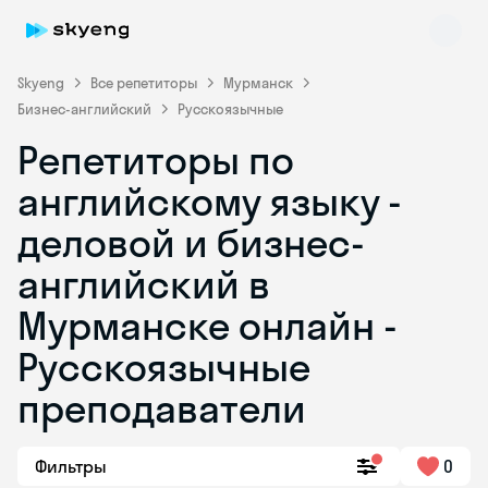
Skyeng
Все репетиторы
Мурманск
Бизнес-английский
Русскоязычные
Репетиторы по
английскому языку -
деловой и бизнес-
английский в
Skyeng Chat
online
Мурманске онлайн -
Русскоязычные
преподаватели
Фильтры
0