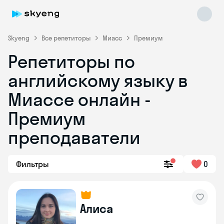
Skyeng
Все репетиторы
Миасс
Премиум
Репетиторы по
английскому языку в
Миассе онлайн -
Премиум
преподаватели
Skyeng Chat
online
Фильтры
0
Алиса