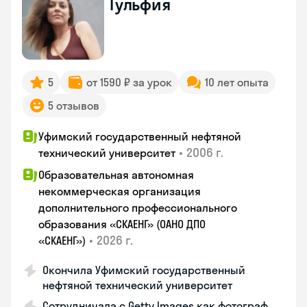
Гульфия
5
от 1590 ₽ за урок
10 лет опыта
5 отзывов
Уфимский государственный нефтяной
•
2006 г.
технический университет
Образовательная автономная
некоммерческая организация
дополнительного профессионального
образования «СКАЕНГ» (ОАНО ДПО
•
2026 г.
«СКАЕНГ»)
Окончила Уфимский государственный
нефтяной технический университет
Сотрудничала с Getty Images как фотограф